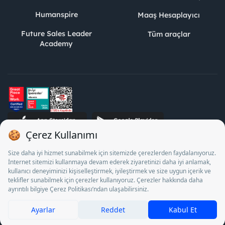
Humanspire
Maaş Hesaplayıcı
Future Sales Leader
Tüm araçlar
Academy
STJ İnsan Kaynakları Bilişim ve Danışmanlık A.Ş. Özel İstihdam
Bürosu Olarak 13/05/2025 - 12/05/2028 tarihleri arasında
faaliyette bulunmak üzere, Türkiye İş Kurumu tarafından
18/04/2025 tarih ve 18095710 sayılı karar uyarınca 1078 nolu
belge ile faaliyet göstermektedir. 4904 sayılı kanun uyarınca iş
arayanlardan ücret alınması yasaktır.