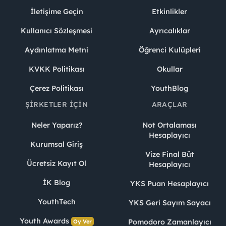
İletişime Geçin
Etkinlikler
Kullanıcı Sözleşmesi
Ayrıcalıklar
Aydınlatma Metni
Öğrenci Kulüpleri
KVKK Politikası
Okullar
Çerez Politikası
YouthBlog
ŞIRKETLER İÇIN
ARAÇLAR
Neler Yaparız?
Not Ortalaması
Hesaplayıcı
Kurumsal Giriş
Vize Final Büt
Ücretsiz Kayıt Ol
Hesaplayıcı
İK Blog
YKS Puan Hesaplayıcı
YouthTech
YKS Geri Sayım Sayacı
Youth Awards
Pomodoro Zamanlayıcı
Oy Ver