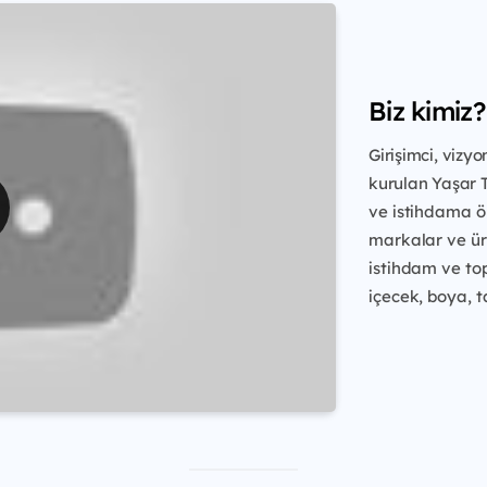
Biz kimiz?
Girişimci, vizy
kurulan Yaşar 
ve istihdama ön
markalar ve ür
istihdam
ve to
içecek, boya, t