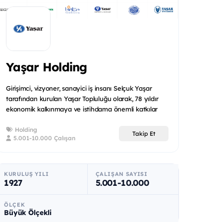
Yaşar Holding
Girişimci, vizyoner, sanayici iş insanı Selçuk Yaşar
tarafından kurulan Yaşar Topluluğu olarak, 78 yıldır
ekonomik kalkınmaya ve istihdama önemli katkılar
sağlıyo...
Holding
Takip Et
5.001-10.000 Çalışan
KURULUŞ YILI
ÇALIŞAN SAYISI
1927
5.001-10.000
ÖLÇEK
Büyük Ölçekli