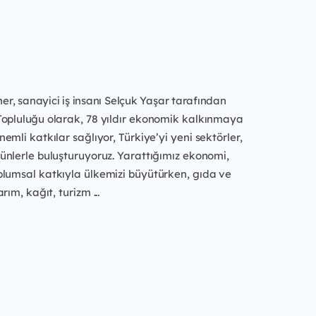
oner, sanayici iş insanı Selçuk Yaşar tarafından
Topluluğu
olarak, 78 yıldır ekonomik kalkınmaya
emli katkılar sağlıyor, Türkiye’yi
yeni sektörler,
ünlerle buluşturuyoruz. Yarattığımız ekonomi,
plumsal katkıyla ülkemizi büyütürken, gıda ve
arım, kağıt, turizm
...