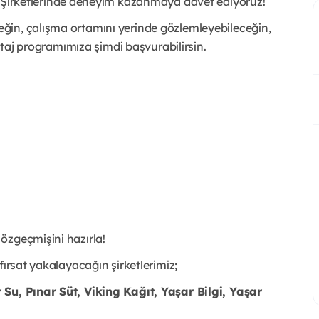
Şirketlerinde deneyim kazanmaya davet ediyoruz!
ğin, çalışma ortamını yerinde gözlemleyebileceğin,
 staj programımıza şimdi başvurabilirsin.
özgeçmişini hazırla!
fırsat yakalayacağın şirketlerimiz;
Su, Pınar Süt, Viking Kağıt, Yaşar Bilgi, Yaşar