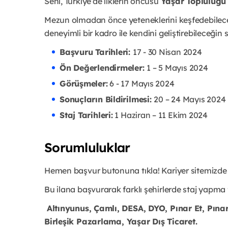
Seni, Türkiye’de ilklerin öncüsü
Yaşar Topluluğu
Mezun olmadan önce yeteneklerini keşfedebilece
deneyimli bir kadro ile kendini geliştirebileceğin
Başvuru Tarihleri:
17 - 30 Nisan 2024
Ön Değerlendirmeler:
1 – 5 Mayıs 2024
Görüşmeler:
6 - 17 Mayıs 2024
Sonuçların Bildirilmesi:
20 – 24 Mayıs 2024
Staj Tarihleri:
1 Haziran – 11 Ekim 2024
Sorumluluklar
Hemen başvur butonuna tıkla! Kariyer sitemizde 
Bu ilana başvurarak farklı şehirlerde staj yapma 
Altınyunus, Çamlı, DESA, DYO, Pınar Et, Pınar 
Birleşik Pazarlama, Yaşar Dış Ticaret.