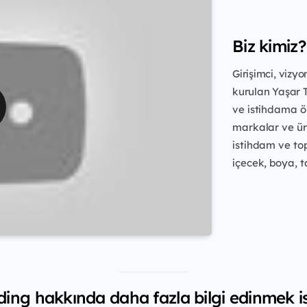
Biz kimiz?
Girişimci, vizy
kurulan Yaşar 
ve istihdama ön
markalar ve ür
istihdam
ve to
içecek, boya, t
ding hakkında daha fazla bilgi edinmek is