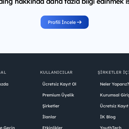
ding hakkında daha fazla bilgi edinmek is
Profili İncele
SAL
KULLANICILAR
ŞIRKETLER İÇ
ızda
Ücretsiz Kayıt Ol
Neler Yaparız?
Premium Üyelik
Kurumsal Giri
Şirketler
Ücretsiz Kayıt
İlanlar
İK Blog
me Geçin
Etkinlikler
YouthTech