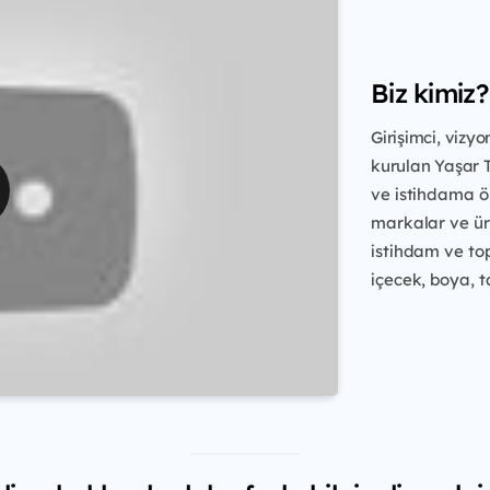
Biz kimiz?
Girişimci, vizy
kurulan Yaşar 
ve istihdama ön
markalar ve ür
istihdam
ve to
içecek, boya, t