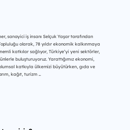
oner, sanayici iş insanı Selçuk Yaşar tarafından
Topluluğu
olarak, 78 yıldır ekonomik kalkınmaya
emli katkılar sağlıyor, Türkiye’yi
yeni sektörler,
ünlerle buluşturuyoruz. Yarattığımız ekonomi,
plumsal katkıyla ülkemizi büyütürken, gıda ve
arım, kağıt, turizm
...