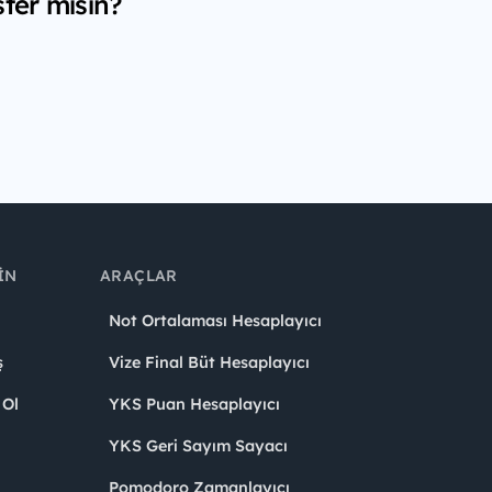
ter misin?
IN
ARAÇLAR
Not Ortalaması Hesaplayıcı
ş
Vize Final Büt Hesaplayıcı
 Ol
YKS Puan Hesaplayıcı
YKS Geri Sayım Sayacı
Pomodoro Zamanlayıcı