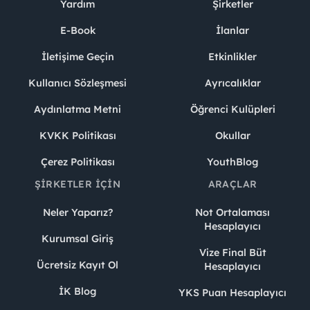
Yardım
Şirketler
E-Book
İlanlar
İletişime Geçin
Etkinlikler
Kullanıcı Sözleşmesi
Ayrıcalıklar
Aydınlatma Metni
Öğrenci Kulüpleri
KVKK Politikası
Okullar
Çerez Politikası
YouthBlog
ŞIRKETLER İÇIN
ARAÇLAR
Neler Yaparız?
Not Ortalaması
Hesaplayıcı
Kurumsal Giriş
Vize Final Büt
Ücretsiz Kayıt Ol
Hesaplayıcı
İK Blog
YKS Puan Hesaplayıcı