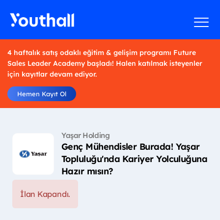
4 haftalık satış odaklı eğitim & gelişim programı Future
Sales Leader Academy başladı! Halen katılmak isteyenler
için kayıtlar devam ediyor.
Hemen Kayıt Ol
Yaşar Holding
Genç Mühendisler Burada! Yaşar
Topluluğu'nda Kariyer Yolculuğuna
Hazır mısın?
İlan Kapandı.