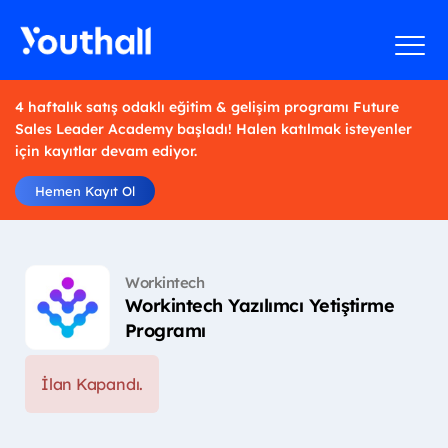
4 haftalık satış odaklı eğitim & gelişim programı Future
Sales Leader Academy başladı! Halen katılmak isteyenler
için kayıtlar devam ediyor.
Hemen Kayıt Ol
Workintech
Workintech Yazılımcı Yetiştirme
Programı
İlan Kapandı.