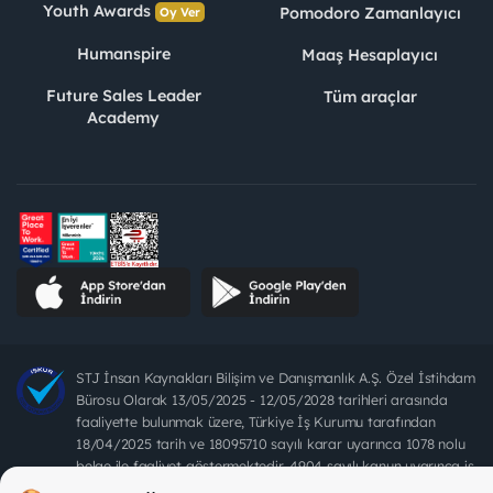
Youth Awards
Pomodoro Zamanlayıcı
Oy Ver
Humanspire
Maaş Hesaplayıcı
Future Sales Leader
Tüm araçlar
Academy
STJ İnsan Kaynakları Bilişim ve Danışmanlık A.Ş. Özel İstihdam
Bürosu Olarak 13/05/2025 - 12/05/2028 tarihleri arasında
faaliyette bulunmak üzere, Türkiye İş Kurumu tarafından
18/04/2025 tarih ve 18095710 sayılı karar uyarınca 1078 nolu
belge ile faaliyet göstermektedir. 4904 sayılı kanun uyarınca iş
arayanlardan ücret alınması yasaktır.