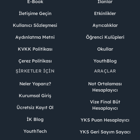
E-Book
İlanlar
İletişime Geçin
Etkinlikler
Kullanıcı Sözleşmesi
Ayrıcalıklar
Aydınlatma Metni
Öğrenci Kulüpleri
KVKK Politikası
Okullar
Çerez Politikası
YouthBlog
ŞIRKETLER İÇIN
ARAÇLAR
Neler Yaparız?
Not Ortalaması
Hesaplayıcı
Kurumsal Giriş
Vize Final Büt
Ücretsiz Kayıt Ol
Hesaplayıcı
İK Blog
YKS Puan Hesaplayıcı
YouthTech
YKS Geri Sayım Sayacı