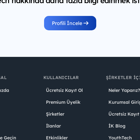
ch hakkında daha fazla bilgi edinmek ist
Profili İncele
SAL
KULLANICILAR
ŞIRKETLER İÇ
ızda
Ücretsiz Kayıt Ol
Neler Yaparız?
Premium Üyelik
Kurumsal Giri
Şirketler
Ücretsiz Kayıt
İlanlar
İK Blog
me Geçin
Etkinlikler
YouthTech