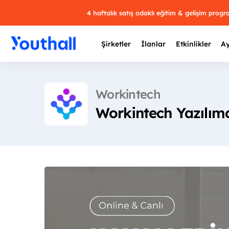
4 haftalık satış odaklı eğitim & gelişim prog
Şirketler
İlanlar
Etkinlikler
Ay
Workintech
Workintech Yazılımc
Y
29 