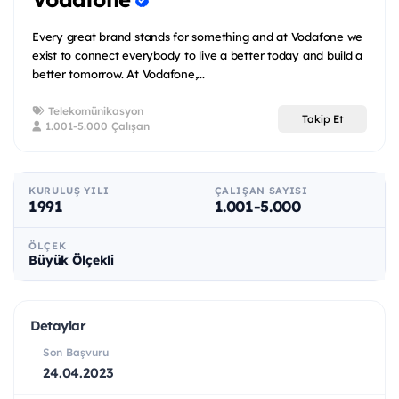
Every great brand stands for something and at Vodafone we
exist to connect everybody to live a better today and build a
better tomorrow. At Vodafone,...
Telekomünikasyon
Takip Et
1.001-5.000 Çalışan
KURULUŞ YILI
ÇALIŞAN SAYISI
1991
1.001-5.000
ÖLÇEK
Büyük Ölçekli
Detaylar
Son Başvuru
24.04.2023