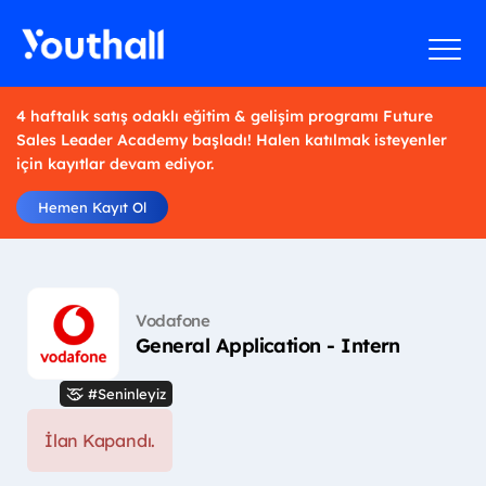
4 haftalık satış odaklı eğitim & gelişim programı Future
Sales Leader Academy başladı! Halen katılmak isteyenler
için kayıtlar devam ediyor.
Hemen Kayıt Ol
Vodafone
General Application - Intern
#Seninleyiz
İlan Kapandı.