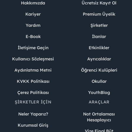
Hakkımızda
Ücretsiz Kayıt Ol
Kariyer
Premium Üyelik
Yardım
Şirketler
E-Book
İlanlar
İletişime Geçin
Etkinlikler
Kullanıcı Sözleşmesi
Ayrıcalıklar
Aydınlatma Metni
Öğrenci Kulüpleri
KVKK Politikası
Okullar
Çerez Politikası
YouthBlog
ŞIRKETLER İÇIN
ARAÇLAR
Neler Yaparız?
Not Ortalaması
Hesaplayıcı
Kurumsal Giriş
Vize Final Büt