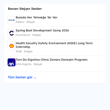
Benzer Stajyer ilanları
Burada Her Yeteneğe Yer Var
Allianz · Stajyer
Spring Boot Development Camp 2026
Commencis · Stajyer
Health Security Safety Environment (HSSE) Long Term
Internship
Shell · Stajyer
Tam Da Sigortacı Olma Zamanı Deneyim Programı
AXA Sigorta · Stajyer
Tüm ilanları gör →