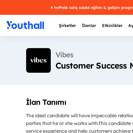
4 haftalık satış odaklı eğitim & gelişim prog
Şirketler
İlanlar
Etkinlikler
Ay
Vibes
Customer Success 
Y
29 
İlan Tanımı
The ideal candidate will have impeccable relatio
parties that he or she works with.This candidate 
service experience and help customers achieve t