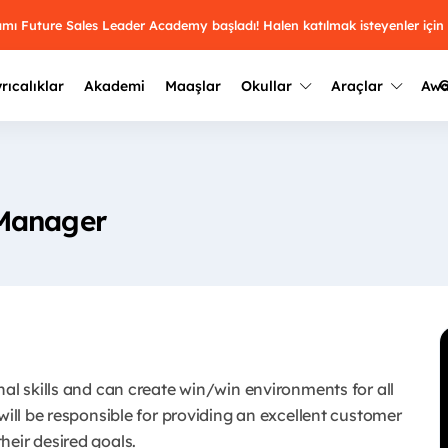
ramı Future Sales Leader Academy başladı! Halen katılmak isteyenler için
G
rıcalıklar
Akademi
Maaşlar
Okullar
Araçlar
Aw
Kazananlar
Geçmiş yılların sonuçları
2025
Kazananları
Üniversite kulüplerini ve top
Manager
keşfet.
outh Awards 2026
2024
Kazananları
Türkiye ve dünyadaki üniver
kategoride en iyileri sen seç.
hakkında bilgi al.
2023
Kazananları
Farklı liseleri incele ve onl
Oy ver
2022
yakından tanı.
Kazananları
nal skills and can create win/win environments for all
will be responsible for providing an excellent customer
heir desired goals.