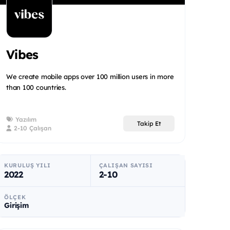
Vibes
We create mobile apps over 100 million users in more
than 100 countries.
Yazılım
Takip Et
2-10 Çalışan
KURULUŞ YILI
ÇALIŞAN SAYISI
2022
2-10
ÖLÇEK
Girişim