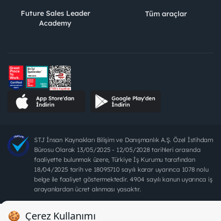
Future Sales Leader
Tüm araçlar
Academy
STJ İnsan Kaynakları Bilişim ve Danışmanlık A.Ş. Özel İstihdam
Bürosu Olarak 13/05/2025 - 12/05/2028 tarihleri arasında
faaliyette bulunmak üzere, Türkiye İş Kurumu tarafından
18/04/2025 tarih ve 18095710 sayılı karar uyarınca 1078 nolu
belge ile faaliyet göstermektedir. 4904 sayılı kanun uyarınca iş
arayanlardan ücret alınması yasaktır.