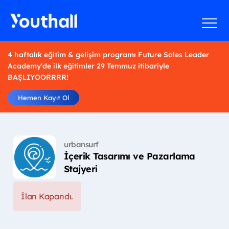
4 haftalık eğitim & gelişim programı Future Sales Leader
Academy'de ilk eğitimler 29 Temmuz itibariyle
BAŞLIYOORRRR!
Hemen Kayıt Ol
urbansurf
İçerik Tasarımı ve Pazarlama
Stajyeri
İlan Kapandı.