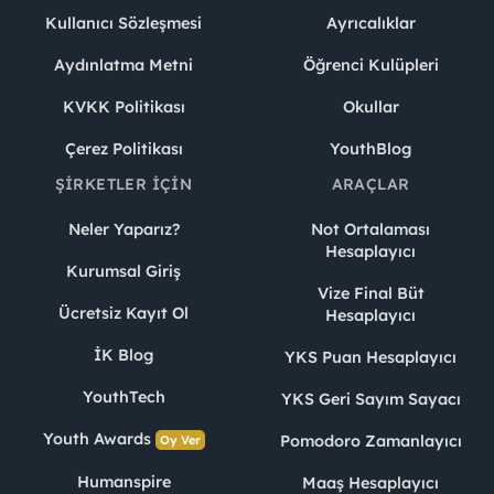
Kullanıcı Sözleşmesi
Ayrıcalıklar
Aydınlatma Metni
Öğrenci Kulüpleri
KVKK Politikası
Okullar
Çerez Politikası
YouthBlog
ŞIRKETLER İÇIN
ARAÇLAR
Neler Yaparız?
Not Ortalaması
Hesaplayıcı
Kurumsal Giriş
Vize Final Büt
Ücretsiz Kayıt Ol
Hesaplayıcı
İK Blog
YKS Puan Hesaplayıcı
YouthTech
YKS Geri Sayım Sayacı
Youth Awards
Pomodoro Zamanlayıcı
Oy Ver
Humanspire
Maaş Hesaplayıcı