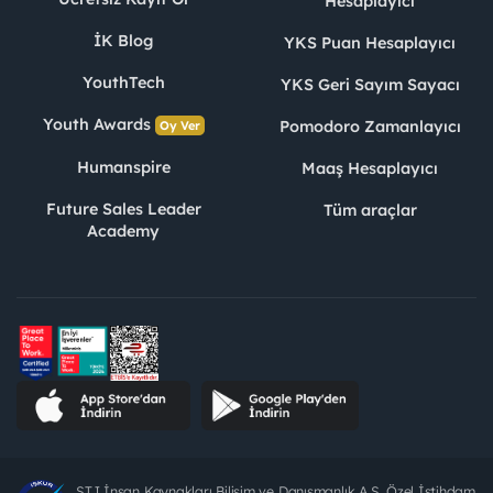
Hesaplayıcı
İK Blog
YKS Puan Hesaplayıcı
YouthTech
YKS Geri Sayım Sayacı
Youth Awards
Pomodoro Zamanlayıcı
Oy Ver
Humanspire
Maaş Hesaplayıcı
Future Sales Leader
Tüm araçlar
Academy
STJ İnsan Kaynakları Bilişim ve Danışmanlık A.Ş. Özel İstihdam