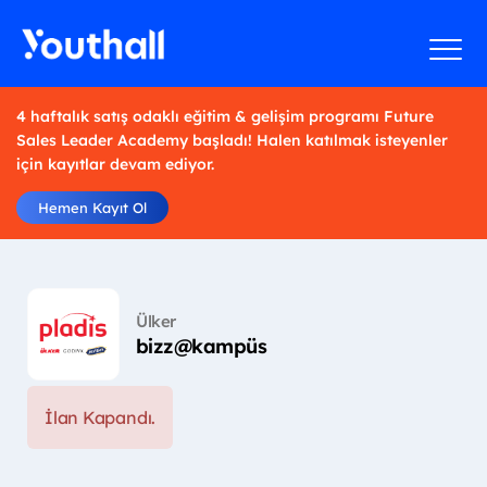
4 haftalık satış odaklı eğitim & gelişim programı Future
Sales Leader Academy başladı! Halen katılmak isteyenler
için kayıtlar devam ediyor.
Hemen Kayıt Ol
Ülker
bizz@kampüs
İlan Kapandı.