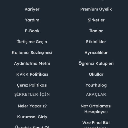
Kariyer
Premium Üyelik
Yardım
Şirketler
E-Book
İlanlar
İletişime Geçin
Etkinlikler
Kullanıcı Sözleşmesi
Ayrıcalıklar
Aydınlatma Metni
Öğrenci Kulüpleri
KVKK Politikası
Okullar
Çerez Politikası
YouthBlog
ŞIRKETLER İÇIN
ARAÇLAR
Neler Yaparız?
Not Ortalaması
Hesaplayıcı
Kurumsal Giriş
Vize Final Büt
Ücretsiz Kayıt Ol