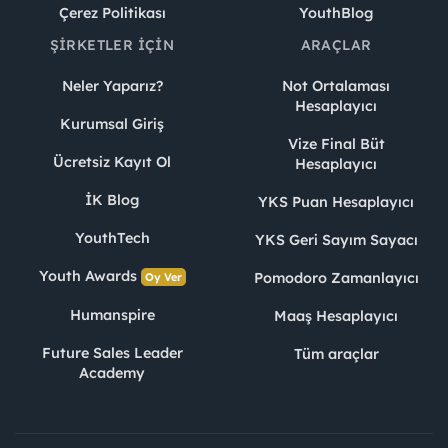
Çerez Politikası
YouthBlog
ŞIRKETLER İÇIN
ARAÇLAR
Neler Yaparız?
Not Ortalaması
Hesaplayıcı
Kurumsal Giriş
Vize Final Büt
Ücretsiz Kayıt Ol
Hesaplayıcı
İK Blog
YKS Puan Hesaplayıcı
YouthTech
YKS Geri Sayım Sayacı
Youth Awards
Pomodoro Zamanlayıcı
Oy Ver
Humanspire
Maaş Hesaplayıcı
Future Sales Leader
Tüm araçlar
Academy