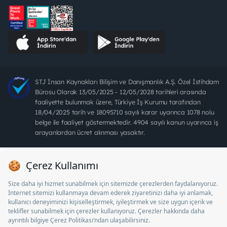
STJ İnsan Kaynakları Bilişim ve Danışmanlık A.Ş. Özel İstihdam
Bürosu Olarak 13/05/2025 - 12/05/2028 tarihleri arasında
faaliyette bulunmak üzere, Türkiye İş Kurumu tarafından
18/04/2025 tarih ve 18095710 sayılı karar uyarınca 1078 nolu
belge ile faaliyet göstermektedir. 4904 sayılı kanun uyarınca iş
arayanlardan ücret alınması yasaktır.