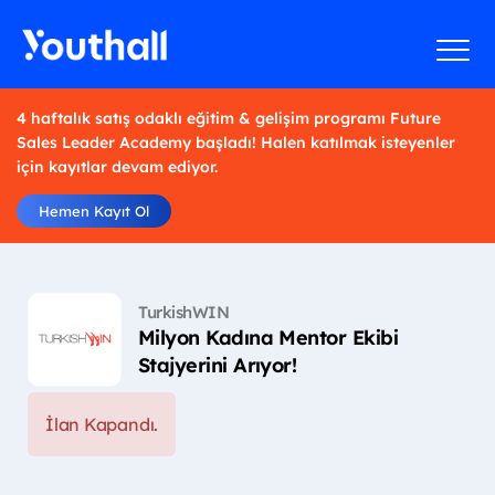
4 haftalık satış odaklı eğitim & gelişim programı Future
Sales Leader Academy başladı! Halen katılmak isteyenler
için kayıtlar devam ediyor.
Hemen Kayıt Ol
TurkishWIN
Milyon Kadına Mentor Ekibi
Stajyerini Arıyor!
İlan Kapandı.