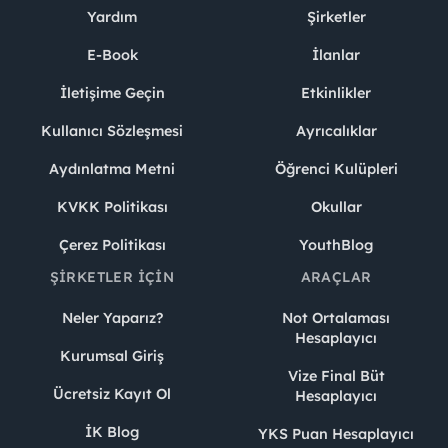
Yardım
Şirketler
E-Book
İlanlar
İletişime Geçin
Etkinlikler
Kullanıcı Sözleşmesi
Ayrıcalıklar
Aydınlatma Metni
Öğrenci Kulüpleri
KVKK Politikası
Okullar
Çerez Politikası
YouthBlog
ŞIRKETLER İÇIN
ARAÇLAR
Neler Yaparız?
Not Ortalaması
Hesaplayıcı
Kurumsal Giriş
Vize Final Büt
Ücretsiz Kayıt Ol
Hesaplayıcı
İK Blog
YKS Puan Hesaplayıcı