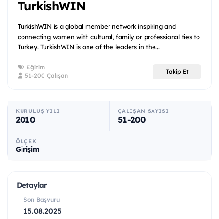
TurkishWIN
TurkishWIN is a global member network inspiring and
connecting women with cultural, family or professional ties to
Turkey. TurkishWIN is one of the leaders in the...
Eğitim
Takip Et
51-200 Çalışan
KURULUŞ YILI
ÇALIŞAN SAYISI
2010
51-200
ÖLÇEK
Girişim
Detaylar
Son Başvuru
15.08.2025