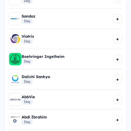
İlaç
Sandoz
+
İlaç
Viatris
+
İlaç
Boehringer Ingelheim
+
İlaç
Daiichi Sankyo
+
İlaç
AbbVie
+
İlaç
Abdi İbrahim
+
İlaç