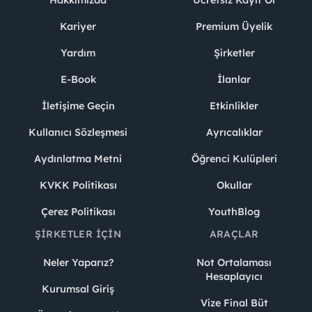
Hakkımızda
Ücretsiz Kayıt Ol
Kariyer
Premium Üyelik
Yardım
Şirketler
E-Book
İlanlar
İletişime Geçin
Etkinlikler
Kullanıcı Sözleşmesi
Ayrıcalıklar
Aydınlatma Metni
Öğrenci Kulüpleri
KVKK Politikası
Okullar
Çerez Politikası
YouthBlog
ŞIRKETLER İÇIN
ARAÇLAR
Neler Yaparız?
Not Ortalaması
Hesaplayıcı
Kurumsal Giriş
Vize Final Büt