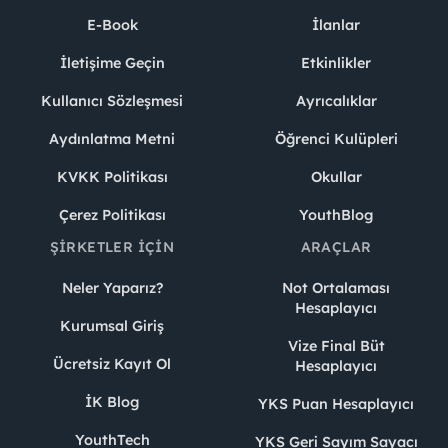
E-Book
İlanlar
İletişime Geçin
Etkinlikler
Kullanıcı Sözleşmesi
Ayrıcalıklar
Aydınlatma Metni
Öğrenci Kulüpleri
KVKK Politikası
Okullar
Çerez Politikası
YouthBlog
ŞIRKETLER İÇIN
ARAÇLAR
Neler Yaparız?
Not Ortalaması
Hesaplayıcı
Kurumsal Giriş
Vize Final Büt
Ücretsiz Kayıt Ol
Hesaplayıcı
İK Blog
YKS Puan Hesaplayıcı
YouthTech
YKS Geri Sayım Sayacı