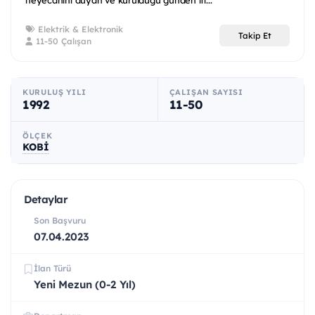
heyecanını duyan ve kurulduğu günden iti...
Elektrik & Elektronik
Takip Et
11-50 Çalışan
KURULUŞ YILI
ÇALIŞAN SAYISI
1992
11-50
ÖLÇEK
KOBİ
Detaylar
Son Başvuru
07.04.2023
İlan Türü
Yeni Mezun (0-2 Yıl)