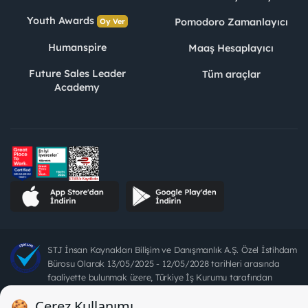
Youth Awards
Pomodoro Zamanlayıcı
Oy Ver
Humanspire
Maaş Hesaplayıcı
Future Sales Leader
Tüm araçlar
Academy
STJ İnsan Kaynakları Bilişim ve Danışmanlık A.Ş. Özel İstihdam
Bürosu Olarak 13/05/2025 - 12/05/2028 tarihleri arasında
faaliyette bulunmak üzere, Türkiye İş Kurumu tarafından
18/04/2025 tarih ve 18095710 sayılı karar uyarınca 1078 nolu
belge ile faaliyet göstermektedir. 4904 sayılı kanun uyarınca iş