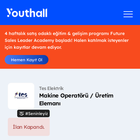
4 haftalık satış odaklı eğitim & gelişim programı Future
Sales Leader Academy başladı! Halen katılmak isteyenler
için kayıtlar devam ediyor.
Hemen Kayıt Ol
Tes Elektrik
Makine Operatörü / Üretim
Elemanı
#Seninleyiz
İlan Kapandı.