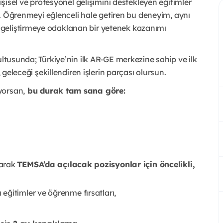
kişisel ve profesyonel gelişimini destekleyen eğitimler
ın. Öğrenmeyi eğlenceli hale getiren bu deneyim, aynı
geliştirmeye odaklanan bir yetenek kazanımı
ultusunda; Türkiye’nin ilk AR-GE merkezine sahip ve ilk
, geleceği şekillendiren işlerin parçası olursun.
yorsan,
bu durak tam sana göre:
larak
TEMSA’da açılacak pozisyonlar için öncelikli,
ğitimler ve öğrenme fırsatları,