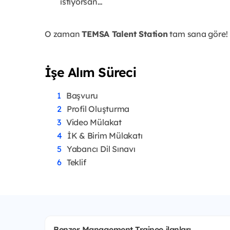
istiyorsan…
O zaman
TEMSA Talent Station
tam sana göre! 
İşe Alım Süreci
Başvuru
Profil Oluşturma
Video Mülakat
İK & Birim Mülakatı
Yabancı Dil Sınavı
Teklif
Benzer Management Trainee ilanları