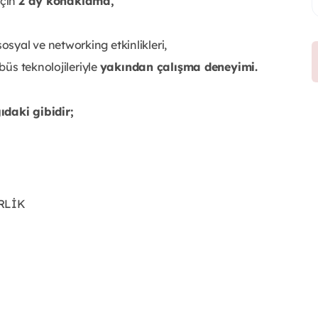
için
2 ay konaklama,
syal ve networking etkinlikleri,
büs teknolojileriyle
yakından çalışma deneyimi.
daki gibidir;
RLİK