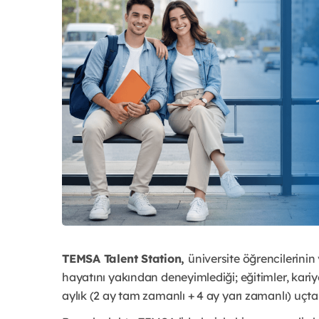
TEMSA Talent Station,
üniversite öğrencilerinin
hayatını yakından deneyimlediği; eğitimler, kariye
aylık (2 ay tam zamanlı + 4 ay yarı zamanlı) uçta