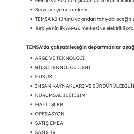
Mersin ve Adana dışından gelen katılımcılar 
Servis ve yemek imkanı,
TEMSA kültürünü yakından tanıyabileceğin so
Türkiye’nin ilk AR-GE merkezi ve elektrikli oto
TEMSA'da çalışabileceğin departmanlar aşağı
ARGE VE TEKNOLOJİ
BİLGİ TEKNOLOJİLERİ
HUKUK
İNSAN KAYNAKLARI VE SÜRDÜRÜLEBİLİ
KURUMSAL İLETİŞİM
MALİ İŞLER
OPERASYON
SATIŞ EMEA
SATIŞ TR