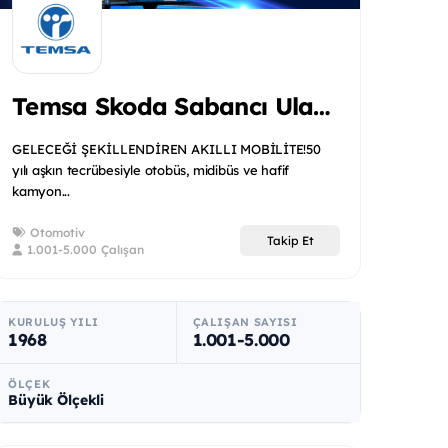
Temsa Skoda Sabancı Ulaşım Araçları
GELECEĞİ ŞEKİLLENDİREN AKILLI MOBİLİTE!50
yılı aşkın tecrübesiyle otobüs, midibüs ve hafif
kamyon...
Otomotiv
Takip Et
1.001-5.000 Çalışan
KURULUŞ YILI
ÇALIŞAN SAYISI
1968
1.001-5.000
ÖLÇEK
Büyük Ölçekli