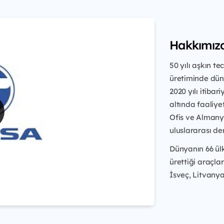
Hakkımız
50 yılı aşkın t
üretiminde dün
2020 yılı itibar
altında faaliy
Ofis ve Almanya
uluslararası de
Dünyanın 66 ül
ürettiği araçla
İsveç, Litvanya