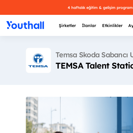
4 haftalık eğitim & gelişim progra
Şirketler
İlanlar
Etkinlikler
Ay
Temsa Skoda Sabancı U
TEMSA Talent Stati
Y
29 