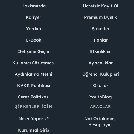
Hakkımızda
Ücretsiz Kayıt Ol
Kariyer
Premium Üyelik
Yardım
Şirketler
E-Book
İlanlar
İletişime Geçin
Etkinlikler
Kullanıcı Sözleşmesi
Ayrıcalıklar
Aydınlatma Metni
Öğrenci Kulüpleri
KVKK Politikası
Okullar
Çerez Politikası
YouthBlog
ŞIRKETLER İÇIN
ARAÇLAR
Neler Yaparız?
Not Ortalaması
Hesaplayıcı
Kurumsal Giriş