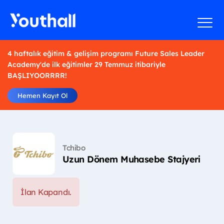
4 haftalık eğitim & gelişim programı Future Sales Leader
Academy'de ilk eğitimler 29 Temmuz itibariyle
BAŞLIYOORRRR!
Hemen Kayıt Ol
Tchibo
Uzun Dönem Muhasebe Stajyeri
İlan Kapandı.