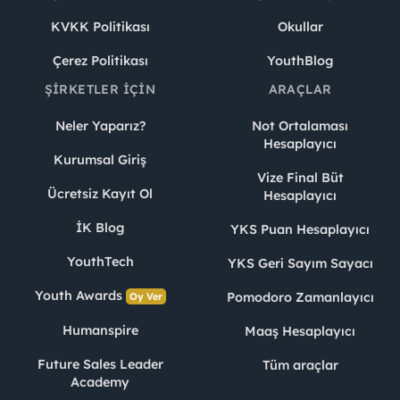
KVKK Politikası
Okullar
Çerez Politikası
YouthBlog
ŞIRKETLER İÇIN
ARAÇLAR
Neler Yaparız?
Not Ortalaması
Hesaplayıcı
Kurumsal Giriş
Vize Final Büt
Ücretsiz Kayıt Ol
Hesaplayıcı
İK Blog
YKS Puan Hesaplayıcı
YouthTech
YKS Geri Sayım Sayacı
Youth Awards
Pomodoro Zamanlayıcı
Oy Ver
Humanspire
Maaş Hesaplayıcı
Future Sales Leader
Tüm araçlar
Academy