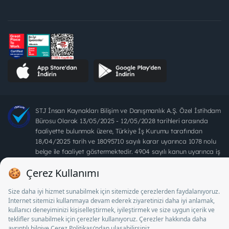
STJ İnsan Kaynakları Bilişim ve Danışmanlık A.Ş. Özel İstihdam
Bürosu Olarak 13/05/2025 - 12/05/2028 tarihleri arasında
faaliyette bulunmak üzere, Türkiye İş Kurumu tarafından
18/04/2025 tarih ve 18095710 sayılı karar uyarınca 1078 nolu
belge ile faaliyet göstermektedir. 4904 sayılı kanun uyarınca iş
arayanlardan ücret alınması yasaktır.