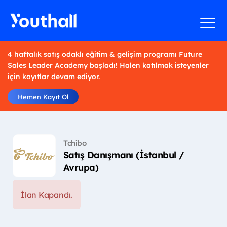
4 haftalık satış odaklı eğitim & gelişim programı Future
Sales Leader Academy başladı! Halen katılmak isteyenler
için kayıtlar devam ediyor.
Hemen Kayıt Ol
Tchibo
Satış Danışmanı (İstanbul /
Avrupa)
İlan Kapandı.