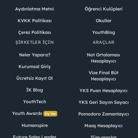
Aydınlatma Metni
Öğrenci Kulüpleri
KVKK Politikası
Okullar
Çerez Politikası
YouthBlog
ŞIRKETLER İÇIN
ARAÇLAR
Neler Yaparız?
Not Ortalaması
Hesaplayıcı
Kurumsal Giriş
Vize Final Büt
Ücretsiz Kayıt Ol
Hesaplayıcı
İK Blog
YKS Puan Hesaplayıcı
YouthTech
YKS Geri Sayım Sayacı
Youth Awards
Pomodoro Zamanlayıcı
Oy Ver
Humanspire
Maaş Hesaplayıcı
Future Sales Leader
Tüm araçlar