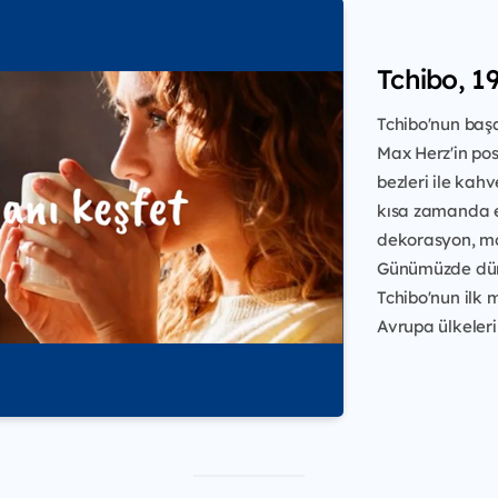
Tchibo, 19
Tchibo'nun başa
Max Herz'in po
bezleri ile kah
kısa zamanda e
dekorasyon, mod
Günümüzde dün
Tchibo'nun ilk 
Avrupa ülkeleri