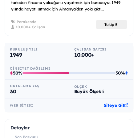
tarladan fincana yolcuğunu yaşatmak için buradayız. 1949
yılında hayatı ısıtmak için Almanya’dan yola çıktı...
Perakende
Takip Et
10.000+ Çalışan
KURULUŞ YILI
ÇALIŞAN SAYISI
1949
10.000+
CINSIYET DAĞILIMI
50%
50%
ORTALAMA YAŞ
ÖLÇEK
30
Büyük Ölçekli
Siteye Git
WEB SITESI
Detaylar
Son Başvuru