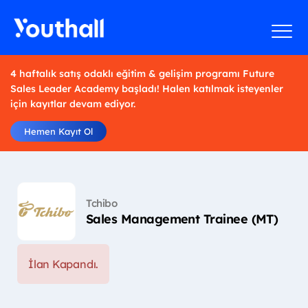
4 haftalık satış odaklı eğitim & gelişim programı Future
Sales Leader Academy başladı! Halen katılmak isteyenler
için kayıtlar devam ediyor.
Hemen Kayıt Ol
Tchibo
Sales Management Trainee (MT)
İlan Kapandı.