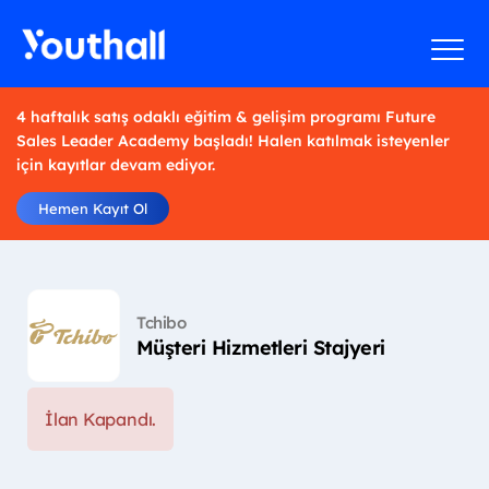
4 haftalık satış odaklı eğitim & gelişim programı Future
Sales Leader Academy başladı! Halen katılmak isteyenler
için kayıtlar devam ediyor.
Hemen Kayıt Ol
Tchibo
Müşteri Hizmetleri Stajyeri
İlan Kapandı.