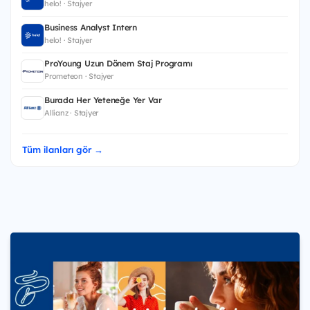
helo! · Stajyer
Business Analyst Intern
helo! · Stajyer
ProYoung Uzun Dönem Staj Programı
Prometeon · Stajyer
Burada Her Yeteneğe Yer Var
Allianz · Stajyer
Tüm ilanları gör →