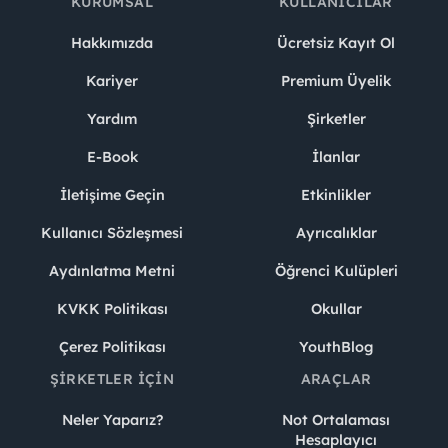
KURUMSAL
KULLANICILAR
Hakkımızda
Ücretsiz Kayıt Ol
Kariyer
Premium Üyelik
Yardım
Şirketler
E-Book
İlanlar
İletişime Geçin
Etkinlikler
Kullanıcı Sözleşmesi
Ayrıcalıklar
Aydınlatma Metni
Öğrenci Kulüpleri
KVKK Politikası
Okullar
Çerez Politikası
YouthBlog
ŞIRKETLER İÇIN
ARAÇLAR
Neler Yaparız?
Not Ortalaması
Hesaplayıcı