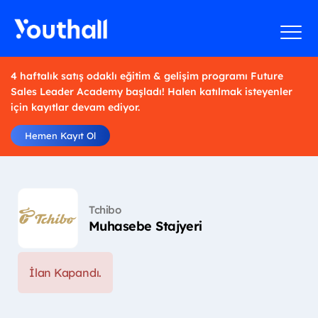
4 haftalık satış odaklı eğitim & gelişim programı Future
Sales Leader Academy başladı! Halen katılmak isteyenler
için kayıtlar devam ediyor.
Hemen Kayıt Ol
Tchibo
Muhasebe Stajyeri
İlan Kapandı.