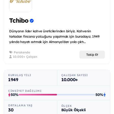
Tchibo
Dünyanın lider kahve üreticilerinden biriyiz. Kahvenin
tarladan fincana yolcuğunu yaşatmak için buradayız. 1949
yılında hayatı ısıtmak için Almanya’dan yola çıktı...
Perakende
Takip Et
10.000+ Çalışan
KURULUŞ YILI
ÇALIŞAN SAYISI
1949
10.000+
CINSIYET DAĞILIMI
50%
50%
ORTALAMA YAŞ
ÖLÇEK
30
Büyük Ölçekli