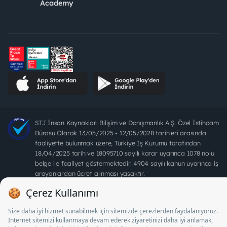
Academy
STJ İnsan Kaynakları Bilişim ve Danışmanlık A.Ş. Özel İstihdam
Bürosu Olarak 13/05/2025 - 12/05/2028 tarihleri arasında
faaliyette bulunmak üzere, Türkiye İş Kurumu tarafından
18/04/2025 tarih ve 18095710 sayılı karar uyarınca 1078 nolu
belge ile faaliyet göstermektedir. 4904 sayılı kanun uyarınca iş
arayanlardan ücret alınması yasaktır.