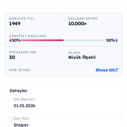
KURULUŞ YILI
ÇALIŞAN SAYISI
1949
10.000+
CINSIYET DAĞILIMI
50%
50%
ORTALAMA YAŞ
ÖLÇEK
30
Büyük Ölçekli
Siteye Git
WEB SITESI
Detaylar
Son Başvuru
31.01.2026
İlan Türü
Stajyer