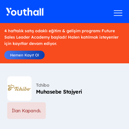
4 haftalık satış odaklı eğitim & gelişim programı Future
Sales Leader Academy başladı! Halen katılmak isteyenler
için kayıtlar devam ediyor.
Hemen Kayıt Ol
Tchibo
Muhasebe Stajyeri
İlan Kapandı.