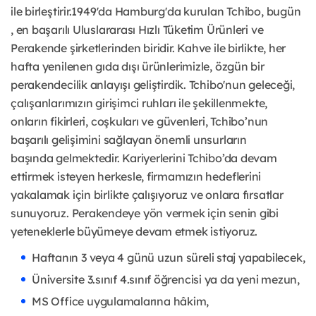
ile
birleştirir.1949'da Hamburg'da kurulan Tchibo, bugün
, en başarılı Uluslararası Hızlı
Tüketim Ürünleri ve
Perakende şirketlerinden biridir. Kahve ile birlikte, her
hafta
yenilenen gıda dışı ürünlerimizle, özgün bir
perakendecilik anlayışı geliştirdik.
Tchibo'nun geleceği,
çalışanlarımızın girişimci ruhları ile şekillenmekte,
onların fikirleri,
coşkuları ve güvenleri, Tchibo’nun
başarılı gelişimini sağlayan önemli unsurların
başında
gelmektedir. Kariyerlerini Tchibo’da devam
ettirmek isteyen herkesle, firmamızın
hedeflerini
yakalamak için birlikte çalışıyoruz ve onlara fırsatlar
sunuyoruz. Perakendeye
yön vermek için senin gibi
yeteneklerle büyümeye devam etmek istiyoruz.
Haftanın 3 veya 4 günü uzun süreli staj yapabilecek,
Üniversite 3.sınıf 4.sınıf öğrencisi ya da yeni mezun,
MS Office uygulamalarına hâkim,