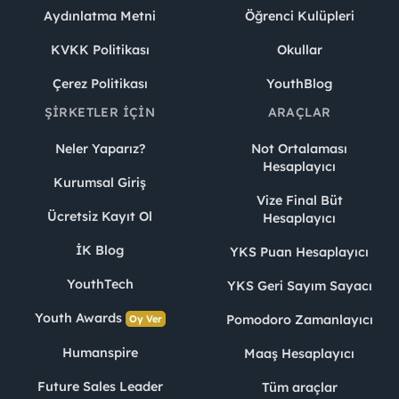
Aydınlatma Metni
Öğrenci Kulüpleri
KVKK Politikası
Okullar
Çerez Politikası
YouthBlog
ŞIRKETLER İÇIN
ARAÇLAR
Neler Yaparız?
Not Ortalaması
Hesaplayıcı
Kurumsal Giriş
Vize Final Büt
Ücretsiz Kayıt Ol
Hesaplayıcı
İK Blog
YKS Puan Hesaplayıcı
YouthTech
YKS Geri Sayım Sayacı
Youth Awards
Pomodoro Zamanlayıcı
Oy Ver
Humanspire
Maaş Hesaplayıcı
Future Sales Leader
Tüm araçlar