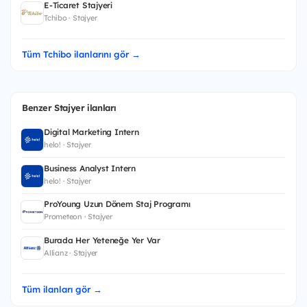
E-Ticaret Stajyeri
Tchibo · Stajyer
Tüm Tchibo ilanlarını gör →
Benzer Stajyer ilanları
Digital Marketing Intern
helo! · Stajyer
Business Analyst Intern
helo! · Stajyer
ProYoung Uzun Dönem Staj Programı
Prometeon · Stajyer
Burada Her Yeteneğe Yer Var
Allianz · Stajyer
Tüm ilanları gör →