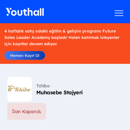
4 haftalık satış odaklı eğitim & gelişim programı Future
Sales Leader Academy başladı! Halen katılmak isteyenler
için kayıtlar devam ediyor.
Hemen Kayıt Ol
Tchibo
Muhasebe Stajyeri
İlan Kapandı.