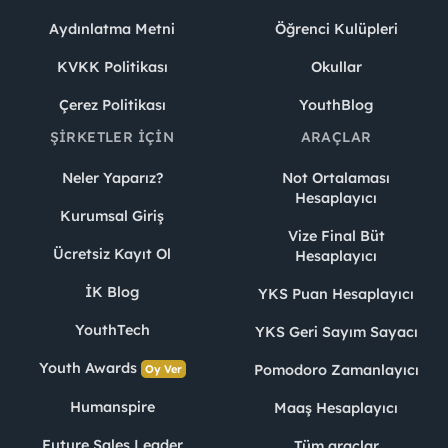
Aydınlatma Metni
Öğrenci Kulüpleri
KVKK Politikası
Okullar
Çerez Politikası
YouthBlog
ŞIRKETLER İÇIN
ARAÇLAR
Neler Yaparız?
Not Ortalaması
Hesaplayıcı
Kurumsal Giriş
Vize Final Büt
Ücretsiz Kayıt Ol
Hesaplayıcı
İK Blog
YKS Puan Hesaplayıcı
YouthTech
YKS Geri Sayım Sayacı
Youth Awards
Pomodoro Zamanlayıcı
Oy Ver
Humanspire
Maaş Hesaplayıcı
Future Sales Leader
Tüm araçlar