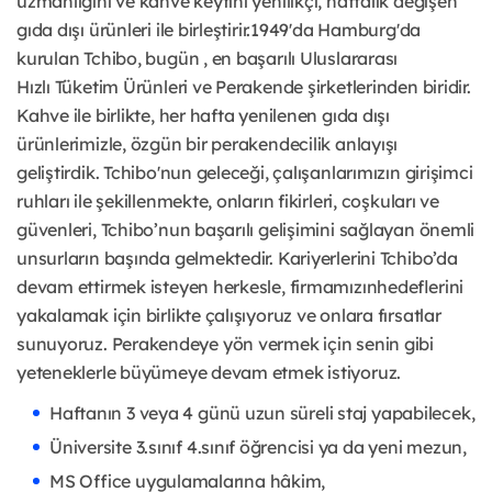
uzmanlığını ve kahve keyfini yenilikçi, haftalık değişen
gıda dışı ürünleri ile
birleştirir.1949'da Hamburg'da
kurulan Tchibo, bugün , en başarılı Uluslararası
Hızlı
Tüketim Ürünleri ve Perakende şirketlerinden biridir.
Kahve ile birlikte, her hafta
yenilenen gıda dışı
ürünlerimizle, özgün bir perakendecilik anlayışı
geliştirdik.
Tchibo'nun geleceği, çalışanlarımızın girişimci
ruhları ile şekillenmekte, onların fikirleri,
coşkuları ve
güvenleri, Tchibo’nun başarılı gelişimini sağlayan önemli
unsurların başında
gelmektedir. Kariyerlerini Tchibo’da
devam ettirmek isteyen herkesle, firmamızın
hedeflerini
yakalamak için birlikte çalışıyoruz ve onlara fırsatlar
sunuyoruz. Perakendeye
yön vermek için senin gibi
yeteneklerle büyümeye devam etmek istiyoruz.
Haftanın 3 veya 4 günü uzun süreli staj yapabilecek,
Üniversite 3.sınıf 4.sınıf öğrencisi ya da yeni mezun,
MS Office uygulamalarına hâkim,