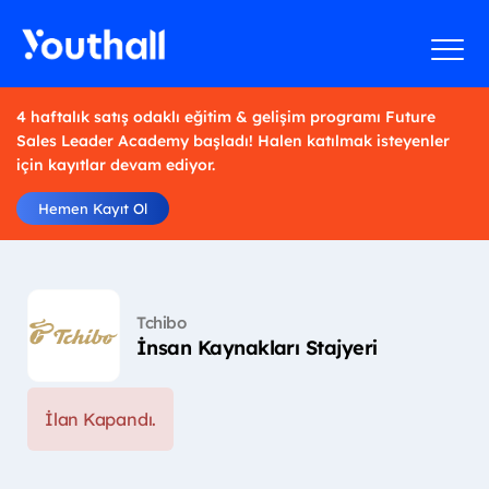
4 haftalık satış odaklı eğitim & gelişim programı Future
Sales Leader Academy başladı! Halen katılmak isteyenler
için kayıtlar devam ediyor.
Hemen Kayıt Ol
Tchibo
İnsan Kaynakları Stajyeri
İlan Kapandı.