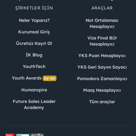
ŞIRKETLER İÇIN
ARAÇLAR
Neler Yaparız?
Not Ortalaması
Hesaplayıcı
Kurumsal Giriş
Vize Final Büt
Ücretsiz Kayıt Ol
Hesaplayıcı
İK Blog
YKS Puan Hesaplayıcı
YouthTech
YKS Geri Sayım Sayacı
Youth Awards
Pomodoro Zamanlayıcı
Oy Ver
Humanspire
Maaş Hesaplayıcı
Future Sales Leader
Tüm araçlar
Academy