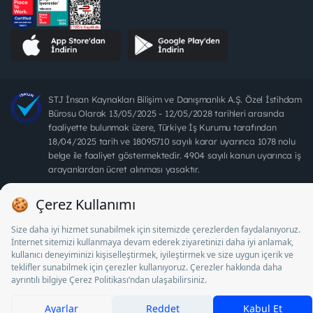
STJ İnsan Kaynakları Bilişim ve Danışmanlık A.Ş. Özel İstihdam
Bürosu Olarak 13/05/2025 - 12/05/2028 tarihleri arasında
faaliyette bulunmak üzere, Türkiye İş Kurumu tarafından
18/04/2025 tarih ve 18095710 sayılı karar uyarınca 1078 nolu
belge ile faaliyet göstermektedir. 4904 sayılı kanun uyarınca iş
arayanlardan ücret alınması yasaktır.