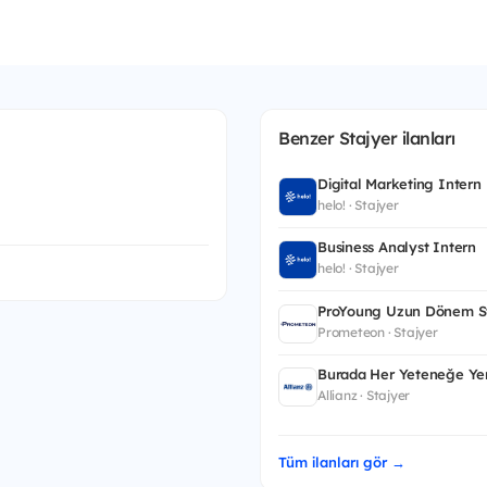
Benzer Stajyer ilanları
Digital Marketing Intern
helo! · Stajyer
Business Analyst Intern
helo! · Stajyer
ProYoung Uzun Dönem St
Prometeon · Stajyer
Burada Her Yeteneğe Yer
Allianz · Stajyer
Tüm ilanları gör →