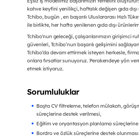
Eşsiz iş modelimiz başarımızın temelini oluştu
kahve keyfini yenilikçi, haftalık değişen gıda dışı
Tchibo, bugün , en başarılı Uluslararası Hızlı Tük
ile birlikte, her hafta yenilenen gıda dışı ürünleri
Tchibo'nun geleceği, çalışanlarımızın girişimci ruhl
güvenleri, Tchibo’nun başarılı gelişimini sağlaya
Tchibo’da devam ettirmek isteyen herkesle, firmam
onlara fırsatlar sunuyoruz. Perakendeye yön ve
etmek istiyoruz.
Sorumluluklar
Başta CV filtreleme, telefon mülakatı, görüş
süreçlerine destek verilmesi,
Eğitim ve oryantasyon planlama süreçlerine 
Bordro ve özlük süreçlerine destek olunması 