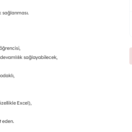
ek sağlanması.
 öğrencisi,
devamlılık sağlayabilecek,
odaklı,
ellikle Excel),
t eden.