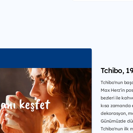
Tchibo, 19
Tchibo'nun başa
Max Herz'in po
bezleri ile kah
kısa zamanda e
dekorasyon, mod
Günümüzde dün
Tchibo'nun ilk 