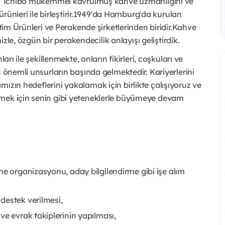
rur: Tchibo mükemmel kavrulmuş kahve uzmanlığını ve
 ürünleri ile birleştirir.1949'da Hamburg'da kurulan
etim Ürünleri ve Perakende şirketlerinden biridir.Kahve
mizle, özgün bir perakendecilik anlayışı geliştirdik.
arı ile şekillenmekte, onların fikirleri, coşkuları ve
n önemli unsurların başında gelmektedir. Kariyerlerini
ızın hedeflerini yakalamak için birlikte çalışıyoruz ve
rmek için senin gibi yeteneklerle büyümeye devam
me organizasyonu, aday bilgilendirme gibi işe alım
destek verilmesi,
ve evrak takiplerinin yapılması,