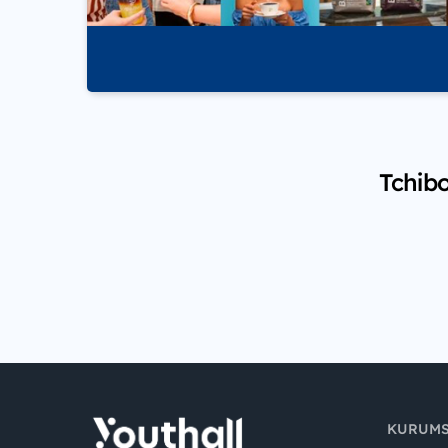
Tchibo
KURUM