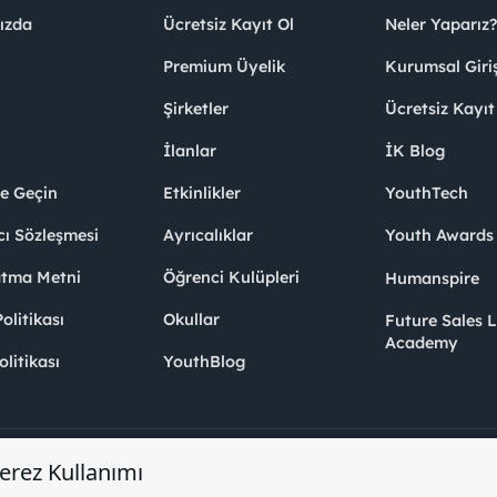
ızda
Ücretsiz Kayıt Ol
Neler Yaparız?
Premium Üyelik
Kurumsal Giri
Şirketler
Ücretsiz Kayıt
İlanlar
İK Blog
me Geçin
Etkinlikler
YouthTech
cı Sözleşmesi
Ayrıcalıklar
Youth Award
atma Metni
Öğrenci Kulüpleri
Humanspire
litikası
Okullar
Future Sales 
Academy
olitikası
YouthBlog