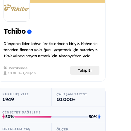
Tchibo
Dünyanın lider kahve üreticilerinden biriyiz. Kahvenin
tarladan fincana yolcuğunu yaşatmak için buradayız.
1949 yılında hayatı ısıtmak için Almanya’dan yola
çıktı...
Perakende
Takip Et
10.000+ Çalışan
KURULUŞ YILI
ÇALIŞAN SAYISI
1949
10.000+
CINSIYET DAĞILIMI
50%
50%
ORTALAMA YAŞ
ÖLÇEK