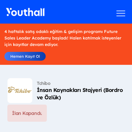
4 haftalık satış odaklı eğitim & gelişim programı Future
Sales Leader Academy başladı! Halen katılmak isteyenler
için kayıtlar devam ediyor.
Hemen Kayıt Ol
Tchibo
İnsan Kaynakları Stajyeri (Bordro
ve Özlük)
İlan Kapandı.