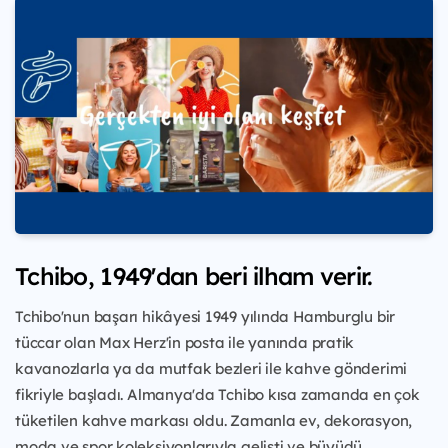
Tchibo, 1949'dan beri ilham verir.
Tchibo'nun başarı hikâyesi 1949 yılında Hamburglu bir
tüccar olan Max Herz'in posta ile yanında pratik
kavanozlarla ya da mutfak bezleri ile kahve gönderimi
fikriyle başladı. Almanya'da Tchibo kısa zamanda en çok
tüketilen kahve markası oldu. Zamanla ev, dekorasyon,
moda ve spor koleksiyonlarıyla gelişti ve büyüdü.