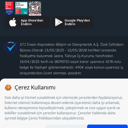
STJ İnsan Kaynakları Bilişim ve Danışmanlık A.Ş. Özel İstihdam
Bürosu Olarak 13/05/2025 - 12/05/2028 tarihleri arasında
faaliyette bulunmak üzere, Türkiye İş Kurumu tarafından
18/04/2025 tarih ve 18095710 sayılı karar uyarınca 1078 nolu
belge ile faaliyet göstermektedir. 4904 sayılı kanun uyarınca iş
arayanlardan ücret alınması yasaktır.