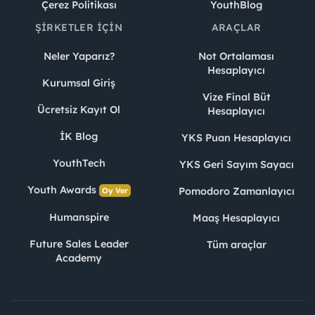
Çerez Politikası
YouthBlog
ŞIRKETLER İÇIN
ARAÇLAR
Neler Yaparız?
Not Ortalaması
Hesaplayıcı
Kurumsal Giriş
Vize Final Büt
Ücretsiz Kayıt Ol
Hesaplayıcı
İK Blog
YKS Puan Hesaplayıcı
YouthTech
YKS Geri Sayım Sayacı
Youth Awards
Pomodoro Zamanlayıcı
Oy Ver
Humanspire
Maaş Hesaplayıcı
Future Sales Leader
Tüm araçlar
Academy