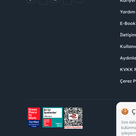
Kariyer
Yardım
E-Book
İletişi
Kullanı
Aydınl
KVKK Po
Çerez P