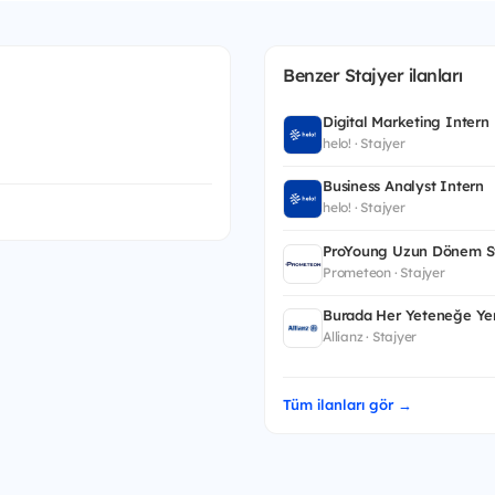
Benzer Stajyer ilanları
Digital Marketing Intern
helo! · Stajyer
Business Analyst Intern
helo! · Stajyer
ProYoung Uzun Dönem St
Prometeon · Stajyer
Burada Her Yeteneğe Yer
Allianz · Stajyer
Tüm ilanları gör →