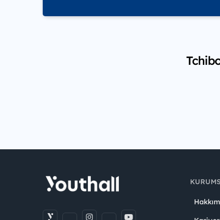
Tchibo
KURUM
Hakkım