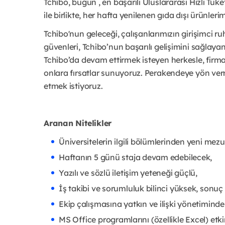
Tchibo, bugün , en başarılı Uluslararası Hızlı Tük
ile birlikte, her hafta yenilenen gıda dışı ürünleri
Tchibo'nun geleceği, çalışanlarımızın girişimci ruhl
güvenleri, Tchibo’nun başarılı gelişimini sağlaya
Tchibo’da devam ettirmek isteyen herkesle, firmam
onlara fırsatlar sunuyoruz. Perakendeye yön ve
etmek istiyoruz.
Aranan Nitelikler
Üniversitelerin ilgili bölümlerinden yeni mez
Haftanın 5 günü staja devam edebilecek,
Yazılı ve sözlü iletişim yeteneği güçlü,
İş takibi ve sorumluluk bilinci yüksek, sonuç 
Ekip çalışmasına yatkın ve ilişki yönetiminde 
MS Office programlarını (özellikle Excel) etki