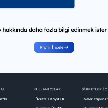
 hakkında daha fazla bilgi edinmek ister
Profili İncele
SAL
KULLANICILAR
ŞIRKETLER İÇ
ızda
Ücretsiz Kayıt Ol
Neler Yaparız?