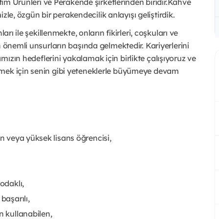
etim Ürünleri ve Perakende şirketlerinden biridir.Kahve
mizle, özgün bir perakendecilik anlayışı geliştirdik.
arı ile şekillenmekte, onların fikirleri, coşkuları ve
n önemli unsurların başında gelmektedir. Kariyerlerini
ızın hedeflerini yakalamak için birlikte çalışıyoruz ve
rmek için senin gibi yeteneklerle büyümeye devam
un veya yüksek lisans öğrencisi,
odaklı,
başarılı,
n kullanabilen,