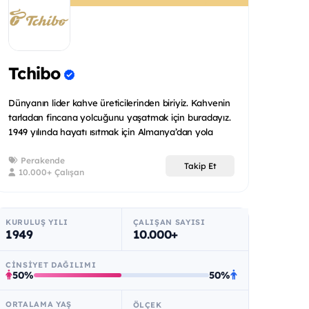
Tchibo
Dünyanın lider kahve üreticilerinden biriyiz. Kahvenin
tarladan fincana yolcuğunu yaşatmak için buradayız.
1949 yılında hayatı ısıtmak için Almanya’dan yola
çıktı...
Perakende
Takip Et
10.000+ Çalışan
KURULUŞ YILI
ÇALIŞAN SAYISI
1949
10.000+
CINSIYET DAĞILIMI
50%
50%
ORTALAMA YAŞ
ÖLÇEK