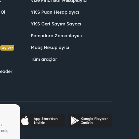
ş
Vize Final Büt Hesaplayıcı
 Ol
YKS Puan Hesaplayıcı
YKS Geri Sayım Sayacı
Pomodoro Zamanlayıcı
s
Maaş Hesaplayıcı
Oy Ver
Tüm araçlar
Leader