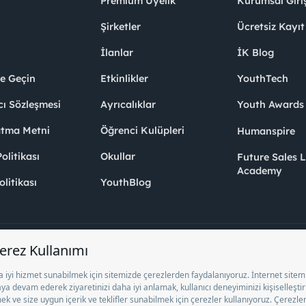
Premium Üyelik
Kurumsal Giri
Şirketler
Ücretsiz Kayıt
İlanlar
İK Blog
me Geçin
Etkinlikler
YouthTech
cı Sözleşmesi
Ayrıcalıklar
Youth Award
atma Metni
Öğrenci Kulüpleri
Humanspire
litikası
Okullar
Future Sales 
Academy
olitikası
YouthBlog