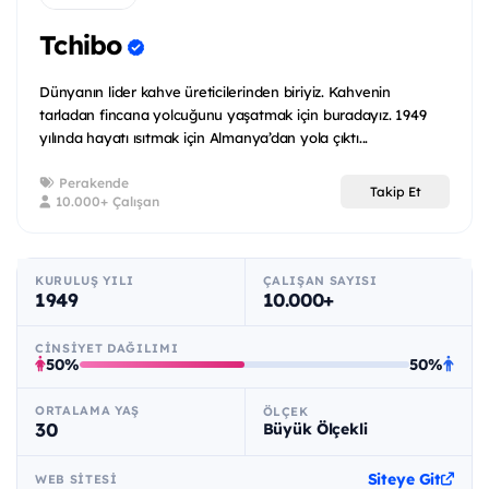
Tchibo
Dünyanın lider kahve üreticilerinden biriyiz. Kahvenin
tarladan fincana yolcuğunu yaşatmak için buradayız. 1949
yılında hayatı ısıtmak için Almanya’dan yola çıktı...
Perakende
Takip Et
10.000+ Çalışan
KURULUŞ YILI
ÇALIŞAN SAYISI
1949
10.000+
CINSIYET DAĞILIMI
50%
50%
ORTALAMA YAŞ
ÖLÇEK
30
Büyük Ölçekli
Siteye Git
WEB SITESI