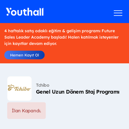
4 haftalık satış odaklı eğitim & gelişim programı Future
Sales Leader Academy başladı! Halen katılmak isteyenler
için kayıtlar devam ediyor.
Hemen Kayıt Ol
Tchibo
Genel Uzun Dönem Staj Programı
İlan Kapandı.