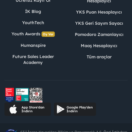
Ücretsiz Kayıt Ol
Hesaplayıcı
İK Blog
YKS Puan Hesaplayıcı
YouthTech
YKS Geri Sayım Sayacı
Youth Awards
Pomodoro Zamanlayıcı
Oy Ver
Humanspire
Maaş Hesaplayıcı
Future Sales Leader
Tüm araçlar
Academy
STJ İnsan Kaynakları Bilişim ve Danışmanlık A.Ş. Özel İstihdam