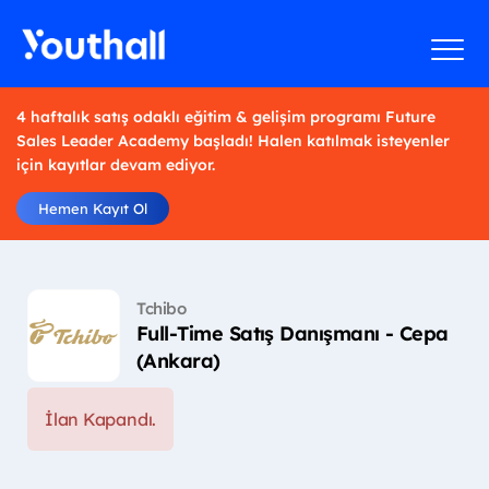
4 haftalık satış odaklı eğitim & gelişim programı Future
Sales Leader Academy başladı! Halen katılmak isteyenler
için kayıtlar devam ediyor.
Hemen Kayıt Ol
Tchibo
Full-Time Satış Danışmanı - Cepa
(Ankara)
İlan Kapandı.