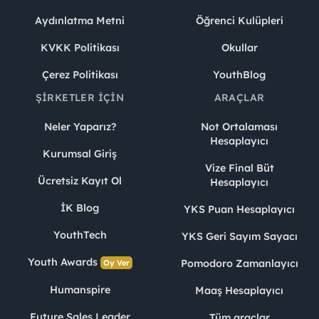
Aydınlatma Metni
Öğrenci Kulüpleri
KVKK Politikası
Okullar
Çerez Politikası
YouthBlog
ŞIRKETLER İÇIN
ARAÇLAR
Neler Yaparız?
Not Ortalaması
Hesaplayıcı
Kurumsal Giriş
Vize Final Büt
Ücretsiz Kayıt Ol
Hesaplayıcı
İK Blog
YKS Puan Hesaplayıcı
YouthTech
YKS Geri Sayım Sayacı
Youth Awards
Pomodoro Zamanlayıcı
Oy Ver
Humanspire
Maaş Hesaplayıcı
Future Sales Leader
Tüm araçlar