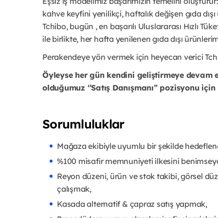
Eşsiz iş modelimiz başarımızın temelini oluştu
kahve keyfini yenilikçi, haftalık değişen gıda dışı
Tchibo, bugün , en başarılı Uluslararası Hızlı Tük
ile birlikte, her hafta yenilenen gıda dışı ürünleri
Perakendeye yön vermek için heyecan verici Tch
Öyleyse her gün kendini geliştirmeye devam e
olduğumuz ‘’Satış Danışmanı” pozisyonu için
Sorumluluklar
Mağaza ekibiyle uyumlu bir şekilde hedeflen
%100 misafir memnuniyeti ilkesini benimseye
Reyon düzeni, ürün ve stok takibi, görsel dü
çalışmak,
Kasada alternatif & çapraz satış yapmak,