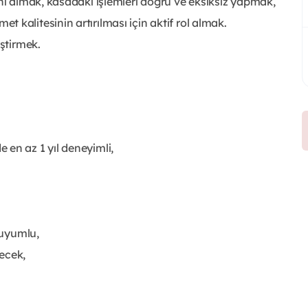
ini almak, kasadaki işlemleri doğru ve eksiksiz yapmak,
kalitesinin artırılması için aktif rol almak.
eştirmek.
en az 1 yıl deneyimli,
 uyumlu,
ecek,