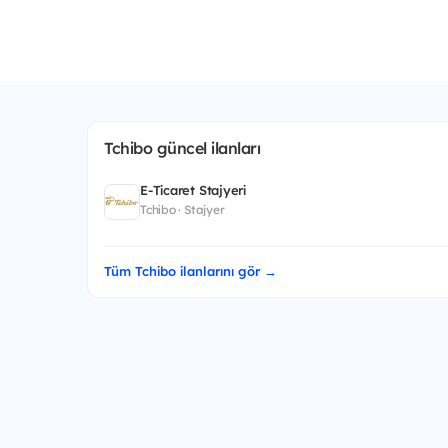
Tchibo güncel ilanları
E-Ticaret Stajyeri
Tchibo · Stajyer
Tüm Tchibo ilanlarını gör →