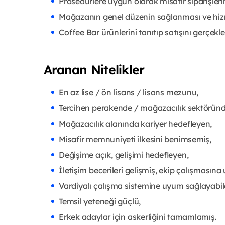
Prosedürlere uygun olarak misafir siparişler
Mağazanın genel düzenin sağlanması ve hizmet 
Coffee Bar ürünlerini tanıtıp satışını gerçekl
Aranan Nitelikler
En az lise / ön lisans / lisans mezunu,
Tercihen perakende / mağazacılık sektöründe 
Mağazacılık alanında kariyer hedefleyen,
Misafir memnuniyeti ilkesini benimsemiş,
Değişime açık, gelişimi hedefleyen,
İletişim becerileri gelişmiş, ekip çalışmasına
Vardiyalı çalışma sistemine uyum sağlayabil
Temsil yeteneği güçlü,
Erkek adaylar için askerliğini tamamlamış.