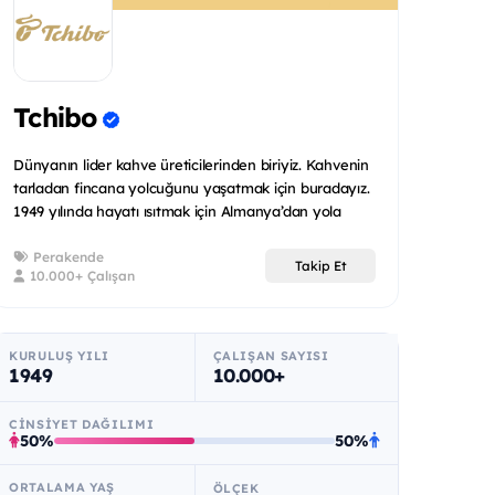
Tchibo
Dünyanın lider kahve üreticilerinden biriyiz. Kahvenin
tarladan fincana yolcuğunu yaşatmak için buradayız.
1949 yılında hayatı ısıtmak için Almanya’dan yola
çıktı...
Perakende
Takip Et
10.000+ Çalışan
KURULUŞ YILI
ÇALIŞAN SAYISI
1949
10.000+
CINSIYET DAĞILIMI
50%
50%
ORTALAMA YAŞ
ÖLÇEK