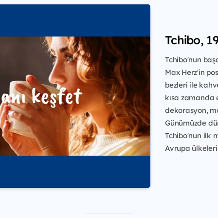
Tchibo, 19
Tchibo'nun başa
Max Herz'in po
bezleri ile kah
kısa zamanda e
dekorasyon, mod
Günümüzde dün
Tchibo'nun ilk 
Avrupa ülkeleri