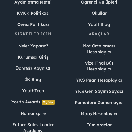
Aydınlatma Metni
Öğrenci Kulüpleri
KVKK Politikası
Okullar
Çerez Politikası
YouthBlog
ŞIRKETLER İÇIN
ARAÇLAR
Neler Yaparız?
Not Ortalaması
Hesaplayıcı
Kurumsal Giriş
Vize Final Büt
Ücretsiz Kayıt Ol
Hesaplayıcı
İK Blog
YKS Puan Hesaplayıcı
YouthTech
YKS Geri Sayım Sayacı
Youth Awards
Pomodoro Zamanlayıcı
Oy Ver
Humanspire
Maaş Hesaplayıcı
Future Sales Leader
Tüm araçlar
Academy