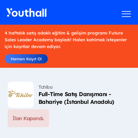
4 haftalık satış odaklı eğitim & gelişim programı Future
Sales Leader Academy başladı! Halen katılmak isteyenler
için kayıtlar devam ediyor.
Hemen Kayıt Ol
Tchibo
Full-Time Satış Danışmanı -
Bahariye (İstanbul Anadolu)
İlan Kapandı.