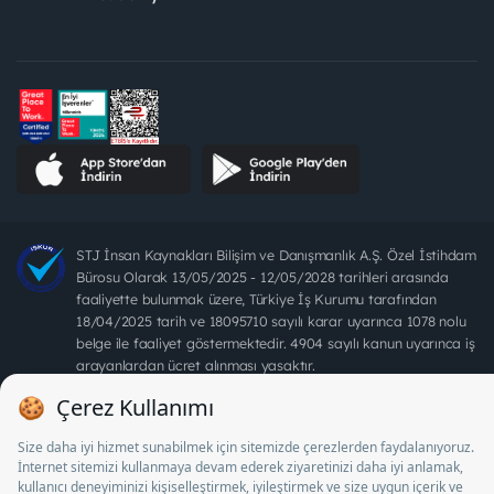
STJ İnsan Kaynakları Bilişim ve Danışmanlık A.Ş. Özel İstihdam
Bürosu Olarak 13/05/2025 - 12/05/2028 tarihleri arasında
faaliyette bulunmak üzere, Türkiye İş Kurumu tarafından
18/04/2025 tarih ve 18095710 sayılı karar uyarınca 1078 nolu
belge ile faaliyet göstermektedir. 4904 sayılı kanun uyarınca iş
arayanlardan ücret alınması yasaktır.