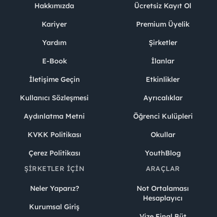
Hakkımızda
Ücretsiz Kayıt Ol
Kariyer
Premium Üyelik
Yardım
Şirketler
E-Book
İlanlar
İletişime Geçin
Etkinlikler
Kullanıcı Sözleşmesi
Ayrıcalıklar
Aydınlatma Metni
Öğrenci Kulüpleri
KVKK Politikası
Okullar
Çerez Politikası
YouthBlog
ŞIRKETLER İÇIN
ARAÇLAR
Neler Yaparız?
Not Ortalaması
Hesaplayıcı
Kurumsal Giriş
Vize Final Büt