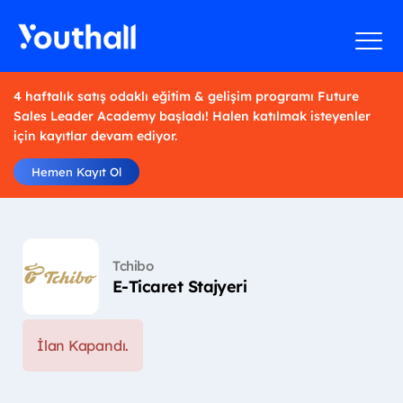
4 haftalık satış odaklı eğitim & gelişim programı Future
Sales Leader Academy başladı! Halen katılmak isteyenler
için kayıtlar devam ediyor.
Hemen Kayıt Ol
Tchibo
E-Ticaret Stajyeri
İlan Kapandı.