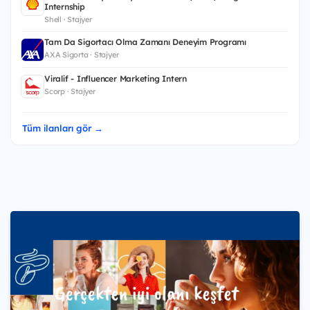
Internship
Shell · Stajyer
Tam Da Sigortacı Olma Zamanı Deneyim Programı
AXA Sigorta · Stajyer
Viralif - Influencer Marketing Intern
Scorp · Stajyer
Tüm ilanları gör →