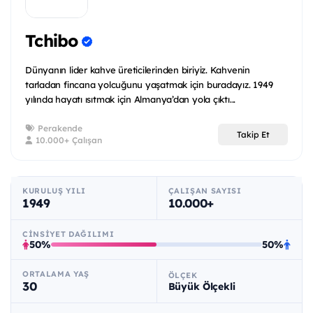
Tchibo
Dünyanın lider kahve üreticilerinden biriyiz. Kahvenin
tarladan fincana yolcuğunu yaşatmak için buradayız. 1949
yılında hayatı ısıtmak için Almanya’dan yola çıktı...
Perakende
Takip Et
10.000+ Çalışan
KURULUŞ YILI
ÇALIŞAN SAYISI
1949
10.000+
CINSIYET DAĞILIMI
50%
50%
ORTALAMA YAŞ
ÖLÇEK
30
Büyük Ölçekli