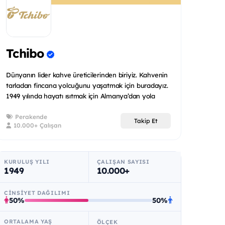
Tchibo
Dünyanın lider kahve üreticilerinden biriyiz. Kahvenin
tarladan fincana yolcuğunu yaşatmak için buradayız.
1949 yılında hayatı ısıtmak için Almanya’dan yola
çıktı...
Perakende
Takip Et
10.000+ Çalışan
KURULUŞ YILI
ÇALIŞAN SAYISI
1949
10.000+
CINSIYET DAĞILIMI
50%
50%
ORTALAMA YAŞ
ÖLÇEK