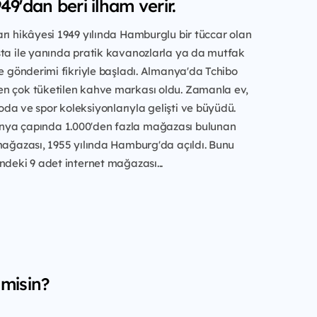
49'dan beri ilham verir.
rı hikâyesi 1949 yılında Hamburglu bir tüccar olan
sta ile yanında pratik kavanozlarla ya da mutfak
ve gönderimi fikriyle başladı. Almanya'da Tchibo
n çok tüketilen kahve markası oldu. Zamanla ev,
a ve spor koleksiyonlarıyla gelişti ve büyüdü.
ya çapında 1.000'den fazla mağazası bulunan
mağazası, 1955 yılında Hamburg'da açıldı. Bunu
ndeki 9 adet internet mağazası...
 misin?