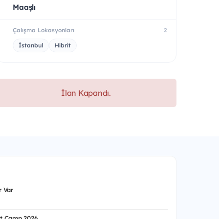
Maaşlı
Çalışma Lokasyonları
2
İstanbul
Hibrit
İlan Kapandı.
 Var
t Camp 2026