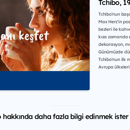
Tchibo, 19
Tchibo'nun başa
Max Herz'in po
bezleri ile kah
kısa zamanda e
dekorasyon, mod
Günümüzde dün
Tchibo'nun ilk 
Avrupa ülkeleri
 hakkında daha fazla bilgi edinmek ister