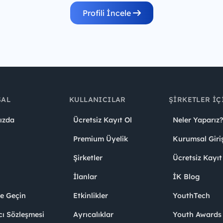
Profili İncele
SAL
KULLANICILAR
ŞIRKETLER İÇ
ızda
Ücretsiz Kayıt Ol
Neler Yaparız?
Premium Üyelik
Kurumsal Giri
Şirketler
Ücretsiz Kayıt
İlanlar
İK Blog
me Geçin
Etkinlikler
YouthTech
cı Sözleşmesi
Ayrıcalıklar
Youth Award