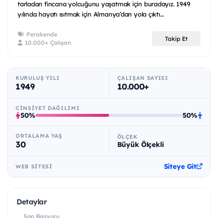
tarladan fincana yolcuğunu yaşatmak için buradayız. 1949
yılında hayatı ısıtmak için Almanya’dan yola çıktı...
Perakende
Takip Et
10.000+ Çalışan
KURULUŞ YILI
ÇALIŞAN SAYISI
1949
10.000+
CINSIYET DAĞILIMI
50%
50%
ORTALAMA YAŞ
ÖLÇEK
30
Büyük Ölçekli
Siteye Git
WEB SITESI
Detaylar
Son Başvuru