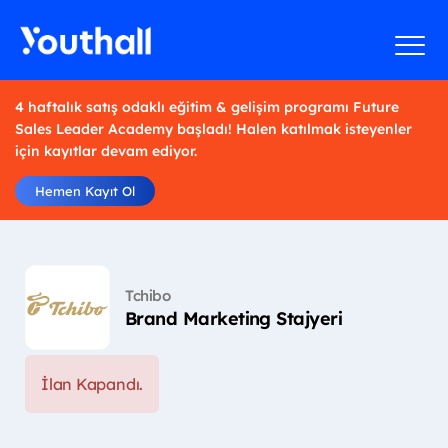
4 haftalık satış odaklı eğitim & gelişim programı Future
Sales Leader Academy başladı! Halen katılmak isteyenler
için kayıtlar devam ediyor.
Hemen Kayıt Ol
Tchibo
Brand Marketing Stajyeri
İlan Kapandı.