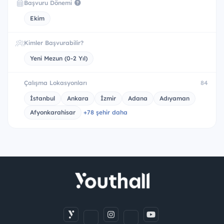
Başvuru Dönemi
Ekim
Kimler Başvurabilir?
Yeni Mezun (0-2 Yıl)
Çalışma Lokasyonları
84
İstanbul
Ankara
İzmir
Adana
Adıyaman
Afyonkarahisar
+78 şehir daha