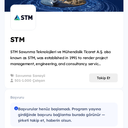
hangi bölüm size uygunsa seçiminizi yapabilirsiniz.
Siber Güvenlik,
Büyük Veri,
RF ve Simülasyon Sistemleri (Aviyonik ve
STM
Simülasyon Sistemleri/Radar ve Elektronik Harp
Sistemleri)
STM Savunma Teknolojileri ve Mühendislik Ticaret A.Ş. also
known as STM, was established in 1991 to render project
Otonom Sistemler
management, engineering, and consultancy servic...
Komuta Kontrol Sistemleri
Savunma Sanayii
Deniz Projeleri
Takip Et
501-1.000 Çalışan
İş Geliştirme
Kurumsal İletişim
Başvuru
Pazarlama
Başvurular henüz başlamadı. Program yayına
girdiğinde başvuru bağlantısı burada görünür —
İnsan Kaynakları
şirketi takip et, haberin olsun.
Üretim Müdürlüğü