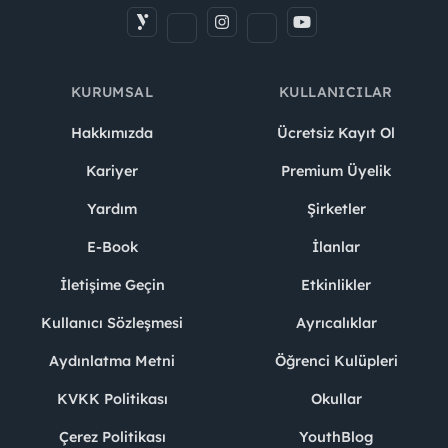
yarışmalar, projeler ve aktif olunan topluluklar
(Opsiyoneldir),
İyi düzeyde İngilizce bilgisine sahip olmak.
KURUMSAL
KULLANICILAR
Hakkımızda
Ücretsiz Kayıt Ol
Kariyer
Premium Üyelik
Yardım
Şirketler
E-Book
İlanlar
İletişime Geçin
Etkinlikler
Kullanıcı Sözleşmesi
Ayrıcalıklar
Aydınlatma Metni
Öğrenci Kulüpleri
KVKK Politikası
Okullar
Çerez Politikası
YouthBlog