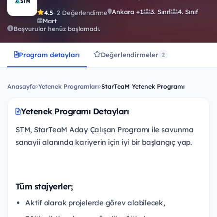
Ankara +1
3. Sınıf
4. Sınıf
4.5
· 2 Değerlendirme
Mart
Başvurular henüz başlamadı.
Program detayları
Değerlendirmeler
2
Anasayfa
Yetenek Programları
StarTeaM Yetenek Programı
Yetenek Programı Detayları
STM, StarTeaM Aday Çalışan Programı ile savunma
sanayii alanında kariyerin için iyi bir başlangıç yap.
Tüm stajyerler;
Aktif olarak projelerde görev alabilecek,