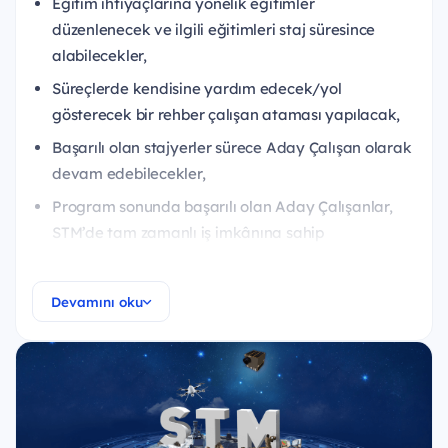
Eğitim ihtiyaçlarına yönelik eğitimler
düzenlenecek ve ilgili eğitimleri staj süresince
alabilecekler,
Süreçlerde kendisine yardım edecek/yol
gösterecek bir rehber çalışan ataması yapılacak,
Başarılı olan stajyerler sürece Aday Çalışan olarak
devam edebilecekler,
Program sonunda başarılı olan Aday Çalışanlar,
STM’de tam zamanlı iş imkânına sahip
olabileceklerdir.
Devamını oku
Staj Başvurusunda Seçilebilecek Alanlar
Başvuru tercihlerinizi öncelik sıranıza göre belirleyiniz.
Başvuru tamamlandıktan sonra değiştirme şansınız
olmadığı için, detaylı bir şekilde araştırmak yaparak