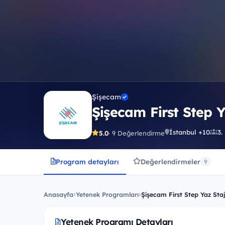
Şişecam
Şişecam First Step 
İstanbul +10
3.
5.0
· 9 Değerlendirme
Program detayları
Değerlendirmeler
9
Anasayfa
Yetenek Programları
Şişecam First Step Yaz Sta
Yetenek Programı Detayları