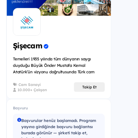
Şişecam
Temelleri 1935 yılında tüm dünyanın saygı
duyduğu Büyük Önder Mustafa Kemal
Atatürk’ün vizyonu doğrultusunda Türk cam
sektörünü kurmak amacıyla atılan Şişecam bug...
Cam Sanayi
Takip Et
10.000+ Çalışan
Başvuru
Başvurular henüz başlamadı. Program
yayına girdiğinde başvuru bağlantısı
burada görünür — şirketi takip et,