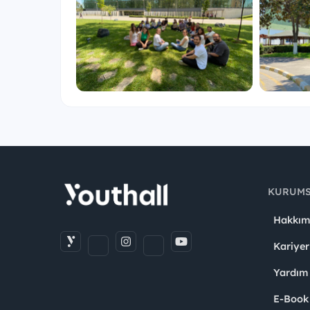
Temmuz veya Ağustos aylarından en uygun o
Yemek,
Servis / ulaşım imkanı,
Esnek ve destekleyici bir çalışma ortamı.
First Step başvuruları her yıl Şubat ve Mart ayın
Kariyerine güçlü bir başlangıç yapmak istiyorsa
sayfamızı ve Instagram’da @sisecamkariyerim 
KURUM
Hakkım
Kariyer
Yardım
E-Book