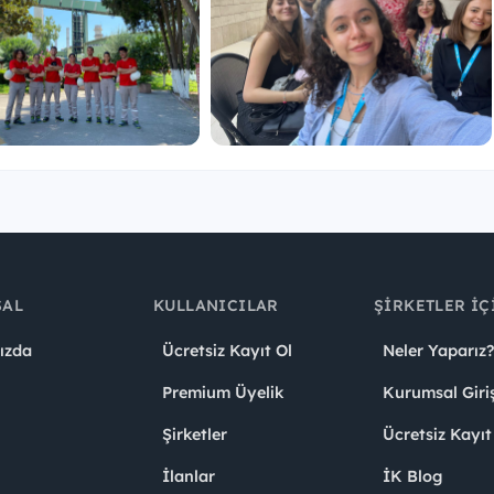
lan staj dönemini seçebilme imkanı,
+1
da açılıyor.
n, yıl boyunca paylaştığımız ilanları kaçırmamak için
hesabımızı takip etmeyi unutma!
SAL
KULLANICILAR
ŞIRKETLER İÇ
ızda
Ücretsiz Kayıt Ol
Neler Yaparız?
Premium Üyelik
Kurumsal Giri
Şirketler
Ücretsiz Kayıt
İlanlar
İK Blog