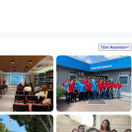
kliyor?
Tüm Resimler
a başlama,
eğitimler,