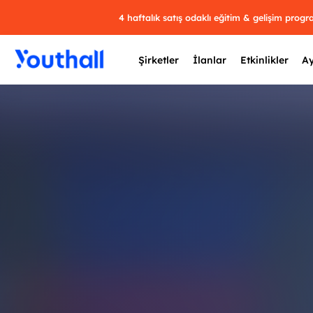
4 haftalık satış odaklı eğitim & gelişim prog
Şirketler
İlanlar
Etkinlikler
Ay
Y
29 