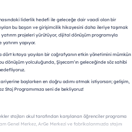
sındaki liderlik hedefi ile geleceğe dair vaadi olan bir
ılan bu başarı ve girişimcilik hikayesini daha ileriye taşımak
yatırım projeleri yürütüyor, dijital dönüşüm programıyla
 yatırım yapıyor.
ında dört kıtaya yayılan bir coğrafyanın etkin yönetimini mümkün
u bu dönüşüm yolculuğunda, Şişecam’ın geleceğinde söz sahibi
edefliyoruz.
kariyerine başlarken en doğru adımı atmak istiyorsan; gelişim,
Yaz Staj Programımıza seni de bekliyoruz!
nekler stajları okul tarafından karşılanan öğrenciler programa
ecam Genel Merkez, ArGe Merkezi ve fabrikalarımızda stajını