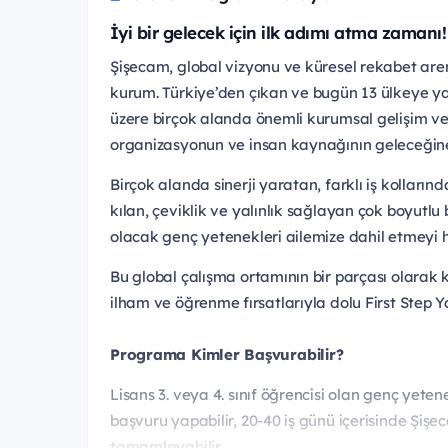
İyi bir gelecek için ilk adımı atma zamanı!
Şişecam, global vizyonu ve küresel rekabet arena
kurum. Türkiye’den çıkan ve bugün 13 ülkeye yay
üzere birçok alanda önemli kurumsal gelişim ve 
organizasyonun ve insan kaynağının geleceğine
Birçok alanda sinerji yaratan, farklı iş kollar
kılan, çeviklik ve yalınlık sağlayan çok boyutl
olacak genç yetenekleri ailemize dahil etmeyi h
Bu global çalışma ortamının bir parçası olarak 
ilham ve öğrenme fırsatlarıyla dolu First Step 
Programa Kimler Başvurabilir?
Lisans 3. veya 4. sınıf öğrencisi olan genç yete
başvuru yapabilir, 20-40 iş günü içerisinde Şiş
tamamlayabilir.