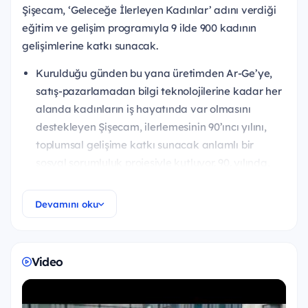
Şişecam, ‘Geleceğe İlerleyen Kadınlar’ adını verdiği
eğitim ve gelişim programıyla 9 ilde 900 kadının
gelişimlerine katkı sunacak.
Kurulduğu günden bu yana üretimden Ar-Ge’ye,
satış-pazarlamadan bilgi teknolojilerine kadar her
alanda kadınların iş hayatında var olmasını
destekleyen Şişecam, ilerlemesinin 90’ıncı yılını,
toplumsal gelişime katkı sunacak anlamlı bir
sosyal sorumluluk projesiyle kutluyor. 90. yılında,
genç kadınların kendilerini gerçekleştirmelerine
olanak tanıyarak toplumsal cinsiyet eşitliğini
Devamını oku
destekleyen “Geleceğe İlerleyen Kadınlar”
programını hayata geçiren Şişecam, Türkiye
genelinde faaliyet gösterdiği 9 ilde yaşayan 900
Video
genç kadının bireysel ve mesleki gelişim
yolculuğuna eşlik etmeyi hedefliyor. Turkishe iş
birliği ile hayata geçirilen ve teknoloji, inovasyon