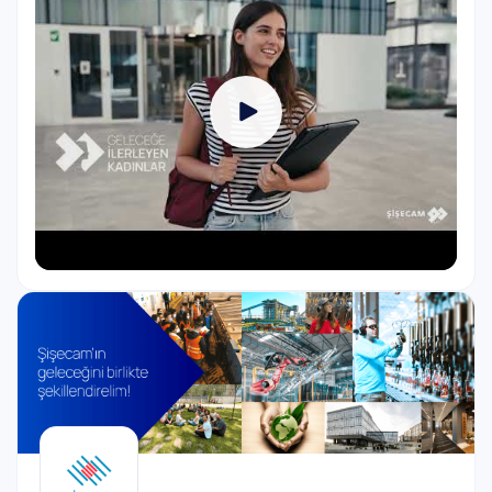
ve liderlik ekseninde şekillenen programın
başvuruları 7 Eylül 2025 tarihine kadar devam
edecek.
İlham Veren Bir Gelişim Yolculuğu
İstanbul, Kocaeli, Mersin, Eskişehir, Bursa, Kırklareli,
Ankara, Balıkesir ve Denizli’de yaşayan 18-25 yaş
arası üniversite öğrencisi veya yeni mezun genç
kadınların başvurabileceği “Geleceğe İlerleyen
Kadınlar” programında katılımcıları; STEM ve yapay
zekâ eğitimlerinden öz farkındalık atölyelerine,
mentorluk ve rol model buluşmalarından proje
geliştirme maratonlarına kadar uzanan kapsamlı bir
gelişim yolculuğu bekliyor. Program boyunca,
Şişecam liderleri ve alanında uzman isimler genç