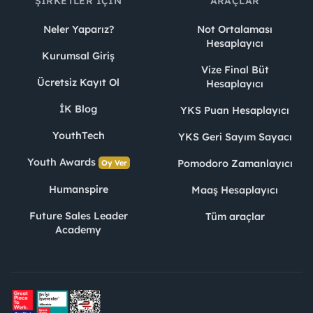
ŞIRKETLER İÇIN
ARAÇLAR
90 yıllık tecrübesi, yetkin insan kaynağı ve akıllı
teknoloji kullanımı
ile fark yaratan Şişecam, ana
Neler Yaparız?
Not Ortalaması
Hesaplayıcı
faaliyet alanlarında
dünyanın ilk üç üreticisi
Kurumsal Giriş
arasında yer alma hedefine doğru, 23 bini aşkın
Vize Final Büt
çalışanıyla birlikte emin adımlarla ilerliyor.
Ücretsiz Kayıt Ol
Hesaplayıcı
CareForNext
stratejisiyle, Birleşmiş Milletler
İK Blog
YKS Puan Hesaplayıcı
Sürdürülebilir Kalkınma Amaçları doğrultusunda;
YouthTech
YKS Geri Sayım Sayacı
gezegeni koruma, toplumu güçlendirme ve yaşamı
Youth Awards
dönüştürme
perspektiflerinden cam ve kimyasallar
Pomodoro Zamanlayıcı
Oy Ver
sektörlerinin sürdürülebilirliğini sağlamak için
Humanspire
Maaş Hesaplayıcı
çalışıyor.
Future Sales Leader
Tüm araçlar
Şişecam,
daha iyi bir gelecek için teknoloji ve
Academy
inovasyonun peşinde
, tüm ekosistemiyle birlikte
gelişim hikayesine devam ediyor.