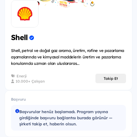
yolculuğuna da değer katmayı hedeflediğimiz için;
liderlerimizle tea-talk oturumları, interaktif bir şekilde
yer alacağın kişisel gelişim seansları, global fırsat ve
deneyimlerin aktarılacağı oturumlar da Summer
Training programının bir parçası olacak.
Shell
Nasıl katılım gösterebilirsiniz?
Shell, petrol ve doğal gaz arama, üretim, rafine ve pazarlama
aşamalarında ve kimyasal maddelerin üretim ve pazarlama
Program katılımcısı olmak isteyen 1 ve 2.sınıf
konularında uzman olan uluslararas...
arkadaşlarımız, İlkbahar döneminde Youthall
üzerinden başvuruda bulunabilir.
Enerji
Takip Et
10.000+ Çalışan
Başvuru
Başvurular henüz başlamadı. Program yayına
girdiğinde başvuru bağlantısı burada görünür —
şirketi takip et, haberin olsun.