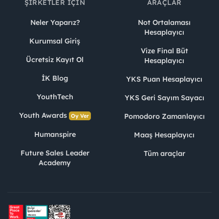
ŞIRKETLER İÇIN
ARAÇLAR
Neler Yaparız?
Not Ortalaması
Hesaplayıcı
Kurumsal Giriş
Vize Final Büt
Ücretsiz Kayıt Ol
Hesaplayıcı
İK Blog
YKS Puan Hesaplayıcı
YouthTech
YKS Geri Sayım Sayacı
Youth Awards
Pomodoro Zamanlayıcı
Oy Ver
Humanspire
Maaş Hesaplayıcı
Future Sales Leader
Tüm araçlar
Academy