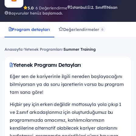
İstanbul
2. Sınıf
Nisan
5.0
· 6 Değerlendirme
Başvurular henüz başlamadı.
Program detayları
Değerlendirmeler
6
Anasayfa
Yetenek Programları
Summer Training
Yetenek Programı Detayları
Eğer sen de kariyerinle ilgili nereden başlayacağını
bilmiyorsan ya da soru işaretlerin varsa bu program
tam sana göre!
Hiçbir şey için erken değildir mottosuyla yola çıkıp 1
ve 2.sınıf arkadaşlarımız için oluşturduğumuz bu
programımızda amacımız, katılımcılarımızın
kendilerine alternatif olabilecek kariyer alanlarını
keşfetmesi, programda geçirdikleri süreç boyunca