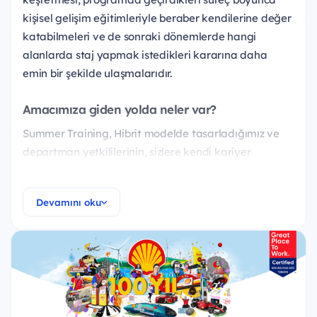
kişisel gelişim eğitimleriyle beraber kendilerine değer
katabilmeleri ve de sonraki dönemlerde hangi
alanlarda staj yapmak istedikleri kararına daha
emin bir şekilde ulaşmalarıdır.
Amacımıza giden yolda neler var?
Summer Training, Hibrit modelde tasarladığımız ve
departman yetkililerinin, sizlere kendi kariyer
yolculuklarından, departman olarak neler
yaptıklarından bahsettikleri bir programdır. Bu
Devamını oku
program kapsamında Derince terminali ve de
istasyonlarımız gibi farklı saha gezilerinde
departmanların neler yaptıklarını yerinde
gözlemleyebilir, Genel merkezimizde departman
tanıtımlarıyla beraber farklı workshop etkinliklerinde
yer alabilirsin. Bunlarla beraber kişisel gelişim