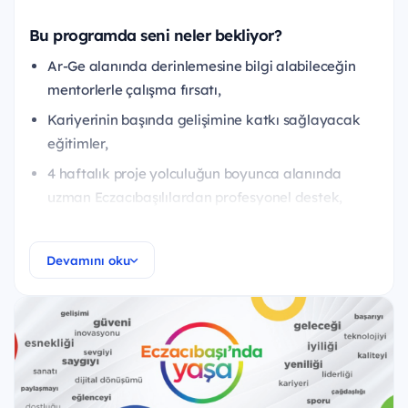
Bu programda seni neler bekliyor?
Ar-Ge alanında derinlemesine bilgi alabileceğin
mentorlerle çalışma fırsatı,
Kariyerinin başında gelişimine katkı sağlayacak
eğitimler,
4 haftalık proje yolculuğun boyunca alanında
uzman Eczacıbaşılılardan profesyonel destek,
Gerçek bir proje deneyimi, işbirliği ve takım
çalışması,
Devamını oku
Eczacıbaşılı liderlere proje sunumu yapma fırsatı.
Kimler başvurabilir?
Üniversite 3. ya da 4. lisans veya yüksek lisans
öğrencisiysen,