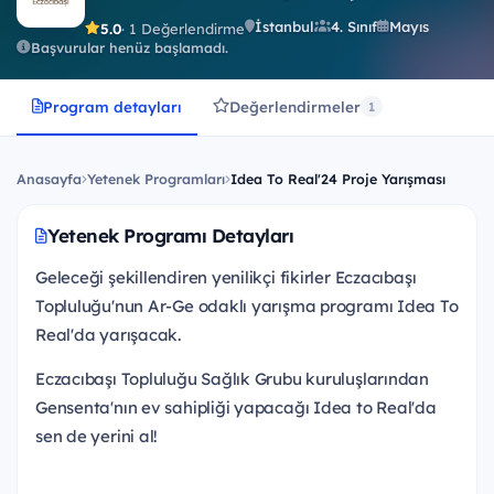
İstanbul
4. Sınıf
Mayıs
5.0
· 1 Değerlendirme
Başvurular henüz başlamadı.
Program detayları
Değerlendirmeler
1
Anasayfa
Yetenek Programları
Idea To Real'24 Proje Yarışması
Yetenek Programı Detayları
Geleceği şekillendiren yenilikçi fikirler Eczacıbaşı
Topluluğu'nun Ar-Ge odaklı yarışma programı Idea To
Real'da yarışacak.
Eczacıbaşı Topluluğu Sağlık Grubu kuruluşlarından
Gensenta'nın ev sahipliği yapacağı Idea to Real'da
sen de yerini al!