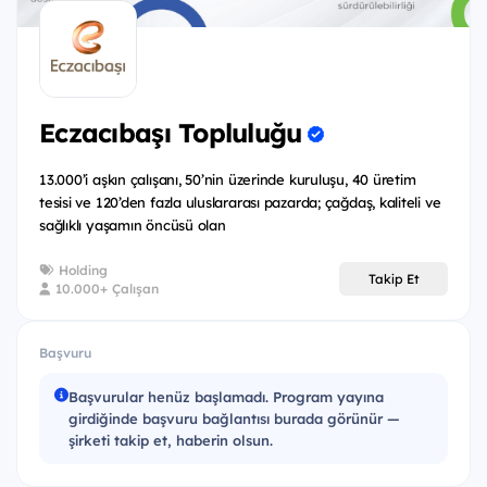
İyi seviyede İngilizce biliyorsan,
Ar-Ge alanına ilgin varsa ve bu alanda bir kariyer
hedefliyorsan,
Eczacıbaşı Topluluğu
Idea To Real tam sana göre!
13.000’i aşkın çalışanı, 50’nin üzerinde kuruluşu, 40 üretim
tesisi ve 120’den fazla uluslararası pazarda; çağdaş, kaliteli ve
Neler kazanacaksın?
sağlıklı yaşamın öncüsü olan
Yarıştığı kategoride birinci olan gruptaki tüm
öğrencilere 10.000 TL ödül,
Holding
Takip Et
10.000+ Çalışan
Katılım sertifikası,
Eşsiz bir yarışma deneyimi :)
Başvuru
Başvurular henüz başlamadı. Program yayına
girdiğinde başvuru bağlantısı burada görünür —
Ar-Ge alanındaki yaratıcı fikirlerim ile fark yaratırım
şirketi takip et, haberin olsun.
diyorsan
hemen başvur!