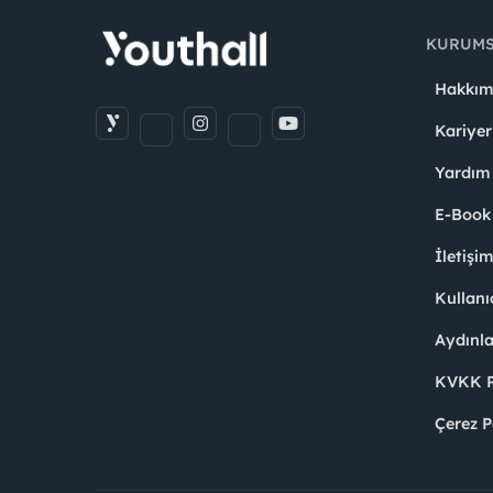
KURUM
Hakkım
Kariyer
Yardım
E-Book
İletişi
Kullanı
Aydınl
KVKK Po
Çerez P