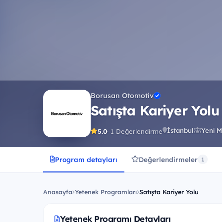
Borusan Otomotiv
Satışta Kariyer Yolu
İstanbul
Yeni M
5.0
· 1 Değerlendirme
Program detayları
Değerlendirmeler
1
Anasayfa
Yetenek Programları
Satışta Kariyer Yolu
Yetenek Programı Detayları