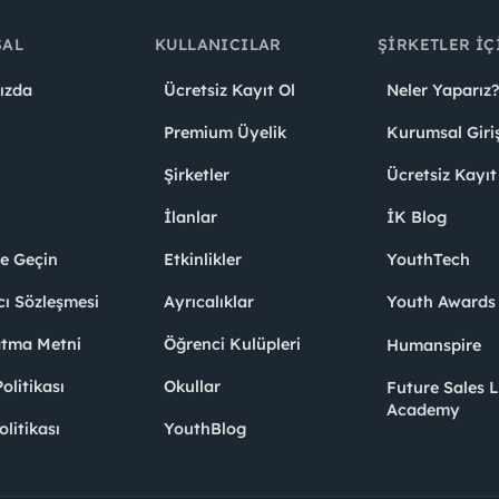
SAL
KULLANICILAR
ŞIRKETLER İÇ
ızda
Ücretsiz Kayıt Ol
Neler Yaparız?
Premium Üyelik
Kurumsal Giri
Şirketler
Ücretsiz Kayıt
İlanlar
İK Blog
me Geçin
Etkinlikler
YouthTech
cı Sözleşmesi
Ayrıcalıklar
Youth Award
atma Metni
Öğrenci Kulüpleri
Humanspire
litikası
Okullar
Future Sales 
Academy
olitikası
YouthBlog