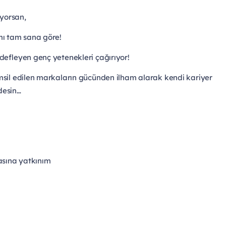
üyorsan,
mı tam sana göre!
defleyen genç yetenekleri çağırıyor!
msil edilen markaların gücünden ilham alarak kendi kariyer
desin…
asına yatkınım