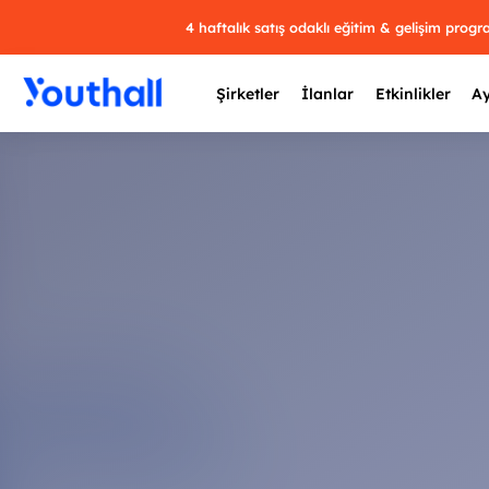
4 haftalık satış odaklı eğitim & gelişim prog
Şirketler
İlanlar
Etkinlikler
Ay
Y
29 