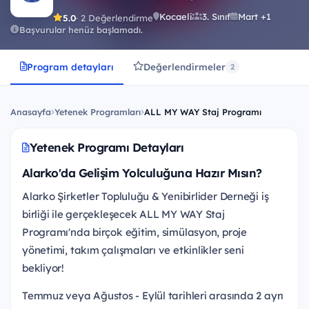
Kocaeli
3. Sınıf
Mart +1
5.0
· 2 Değerlendirme
Başvurular henüz başlamadı.
Program detayları
Değerlendirmeler
2
Anasayfa
Yetenek Programları
ALL MY WAY Staj Programı
Yetenek Programı Detayları
Alarko'da Gelişim Yolculuğuna Hazır Mısın?
Alarko Şirketler Topluluğu & Yenibirlider Derneği iş
birliği ile gerçekleşecek ALL MY WAY Staj
Programı'nda birçok eğitim, simülasyon, proje
yönetimi, takım çalışmaları ve etkinlikler seni
bekliyor!
Temmuz veya Ağustos - Eylül tarihleri arasında 2 ayrı