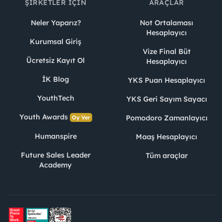
ŞIRKETLER İÇIN
ARAÇLAR
Neler Yaparız?
Not Ortalaması
Hesaplayıcı
Kurumsal Giriş
Vize Final Büt
Ücretsiz Kayıt Ol
Hesaplayıcı
İK Blog
YKS Puan Hesaplayıcı
YouthTech
YKS Geri Sayım Sayacı
Youth Awards
Pomodoro Zamanlayıcı
Oy Ver
Humanspire
Maaş Hesaplayıcı
Future Sales Leader
Tüm araçlar
Academy