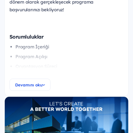
dönem olarak gerçekleşecek programa
başvurularınızı bekliyoruz!
Sorumluluklar
Program İçeriği
Program Açılışı
Oryantasyon Süreci
Online Eğitim Programları
Devamını oku
Proje Çalışması
Deneyim Paylaşımları
Seminerler
Simülasyonlar
Envanter Uygulaması