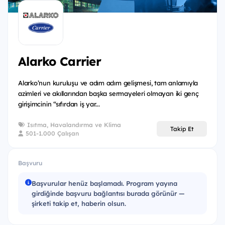
Geri Bildirim Buluşmaları
Program Kapanışı
Alarko Carrier
Kimler Başvurabilir?
Türkiye Cumhuriyeti vatandaşıysan,
Alarko’nun kuruluşu ve adım adım gelişmesi, tam anlamıyla
azimleri ve akıllarından başka sermayeleri olmayan iki genç
Lisans 3. sınıf öğrencisiysen,
girişimcinin “sıfırdan iş yar...
25 yaşını doldurmadıysan,
Isıtma, Havalandırma ve Klima
Takip Et
Üniversitelerin; İktisadi ve İdari Bilimler, Sosyoloji,
501-1.000 Çalışan
Psikoloji, Bilgisayar Mühendisliği, Elektrik-
Elektronik Mühendisliği, Makine Mühendisliği,
Başvuru
Endüstri Mühendisliği, İnşaat Mühendisliği veya
ilişkili bölümlerinde öğrenim görüyorsan,
Başvurular henüz başlamadı. Program yayına
girdiğinde başvuru bağlantısı burada görünür —
İngilizce, Almanca veya Fransızca dillerinden birini
şirketi takip et, haberin olsun.
iyi derecede kullanabiliyorsan,