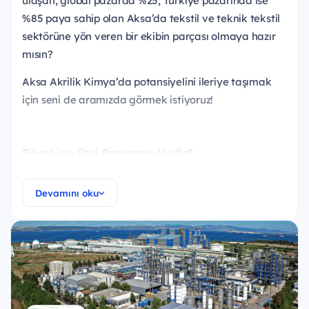
ulaşan, global pazarda %25, Türkiye pazarında ise
%85 paya sahip olan Aksa’da tekstil ve teknik tekstil
sektörüne yön veren bir ekibin parçası olmaya hazır
mısın?
Aksa Akrilik Kimya’da potansiyelini ileriye taşımak
için seni de aramızda görmek istiyoruz!
FiberLine Staj Programı Nedir?
1 Temmuz’da başlayacak ve 8 ay sürecek bu
Devamını oku
program, genç yeteneklerimize gerçek bir iş deneyimi
sunmak üzere tasarlandı.
FiberLine stajyerleri alanlarına uygun projelerde aktif
rol alır, üretim ve fabrika ortamını yakından
deneyimler ve profesyonel iş süreçlerinin bir parçası
olur.