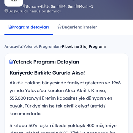
Bursa +4
3. Sınıf
4. Sınıf
Mart +1
Başvurular henüz başlamadı.
Program detayları
Değerlendirmeler
Anasayfa
Yetenek Programları
FiberLine Staj Programı
Yetenek Programı Detayları
Kariyerde Birlikte Gururla Aksa!
Akkök Holding bünyesinde faaliyet gösteren ve 1968
yılında Yalova’da kurulan Aksa Akrilik Kimya,
355.000 ton/yıl üretim kapasitesiyle dünyanın en
büyük, Türkiye’nin ise tek akrilik elyaf üreticisi
konumundadır.
5 kıtada 50’yi aşkın ülkede yaklaşık 400 müşteriye