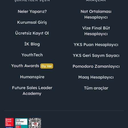
Yalova, Kocaeli (Karamürsel–Gölcük–Başiskele),
Neler Yaparız?
Not Ortalaması
İstanbul Anadolu Yakası ve Bursa için servis
Hesaplayıcı
imkânı,
Kurumsal Giriş
Vize Final Büt
Servis güzergahında ikamet etmeyen adaylara
Ücretsiz Kayıt Ol
Hesaplayıcı
konaklama desteği,
İK Blog
YKS Puan Hesaplayıcı
Konaklama desteğinden yararlanan öğrenciler
için haftalık ulaşım desteği.
YouthTech
YKS Geri Sayım Sayacı
Youth Awards
Pomodoro Zamanlayıcı
Oy Ver
Humanspire
Maaş Hesaplayıcı
İşe Alım Süreci
Future Sales Leader
Tüm araçlar
Online Başvuru
Academy
Video Mülakat
İngilizce Sınavı
Kişilik Envanteri
Assessment Center Deneyimi