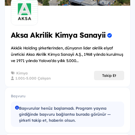
Belirli değerlendirme adımlarını başarıyla
tamamlayan adaylar yalnızca bir staja değil;
kariyerlerine güçlü bir başlangıç yapacakları
kapsamlı bir gelişim yolculuğuna adım atar.
Aksa Akrilik Kimya Sanayii
Hazırsan, Aksa’da deneyim başlasın!
Akkök Holding şirketlerinden, dünyanın lider akrilik elyaf
üreticisi Aksa Akrilik Kimya Sanayii A.Ş., 1968 yılında kurulmuş
ve 1971 yılında Yalova’da yıllık 5.000...
Kimler Başvurabilir?
Kimya
Takip Et
Eğer;
1.001-5.000 Çalışan
Okul döneminde haftada en az 2 gün bizimle
Başvuru
olabileceğini, sömestr ve yaz tatilinde ise tam
zamanlı çalışabileceğini düşünüyorsan,
Başvurular henüz başlamadı. Program yayına
girdiğinde başvuru bağlantısı burada görünür —
Lisans 3. veya 4. sınıf öğrencisiysen ya da yüksek
şirketi takip et, haberin olsun.
lisans yapıyorsan,
Kimya Mühendisliği, Makine Mühendisliği, Tekstil