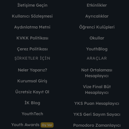
İletişime Geçin
Etkinlikler
Kullanıcı Sözleşmesi
Ayrıcalıklar
Aydınlatma Metni
Öğrenci Kulüpleri
KVKK Politikası
Okullar
Çerez Politikası
YouthBlog
ŞIRKETLER İÇIN
ARAÇLAR
Neler Yaparız?
Not Ortalaması
Hesaplayıcı
Kurumsal Giriş
Vize Final Büt
Ücretsiz Kayıt Ol
Hesaplayıcı
İK Blog
YKS Puan Hesaplayıcı
YouthTech
YKS Geri Sayım Sayacı
Youth Awards
Pomodoro Zamanlayıcı
Oy Ver