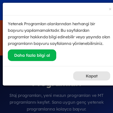
×
Yetenek Programları alanlarından herhangi bir
4 haftalık satış odaklı eğitim & gelişim programı Future
başvuru yapılamamaktadır. Bu sayfalardan
Sales Leader Academy başladı! Halen katılmak isteyenler
programlar hakkında bilgi edinebilir veya yayında olan
için kayıtlar devam ediyor.
programların başvuru sayfalarına yönlenebilirsiniz.
Hemen Kayıt Ol
Daha fazla bilgi al
Genç Yetenek
Kapat
Programları
Staj programları, yeni mezun programları ve MT
programlarını keşfet. Sana uygun genç yetenek
programlarına kolayca başvur.