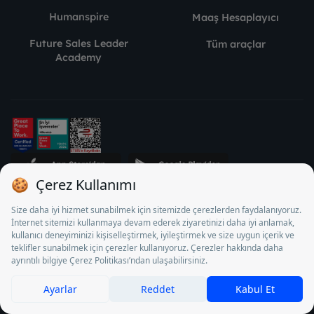
Humanspire
Maaş Hesaplayıcı
Future Sales Leader
Tüm araçlar
Academy
STJ İnsan Kaynakları Bilişim ve Danışmanlık A.Ş. Özel İstihdam
Bürosu Olarak 13/05/2025 - 12/05/2028 tarihleri arasında
faaliyette bulunmak üzere, Türkiye İş Kurumu tarafından
18/04/2025 tarih ve 18095710 sayılı karar uyarınca 1078 nolu
belge ile faaliyet göstermektedir. 4904 sayılı kanun uyarınca iş
arayanlardan ücret alınması yasaktır.