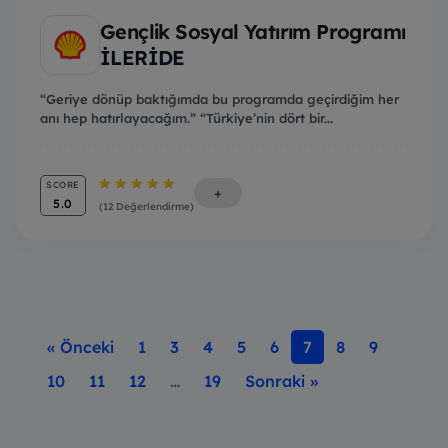
Gençlik Sosyal Yatırım Programı
İLERİDE
“Geriye dönüp baktığımda bu programda geçirdiğim her
anı hep hatırlayacağım.” “Türkiye’nin dört bir...
SCORE
+
5.0
(12 Değerlendirme)
« Önceki
1
3
4
5
6
7
8
9
10
11
12
…
19
Sonraki »