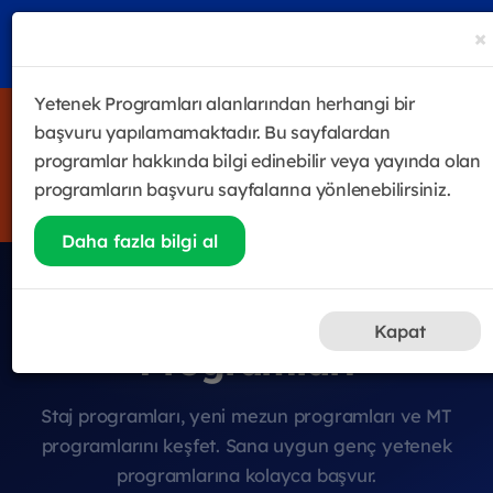
×
Yetenek Programları alanlarından herhangi bir
4 haftalık satış odaklı eğitim & gelişim programı Future
başvuru yapılamamaktadır. Bu sayfalardan
Sales Leader Academy başladı! Halen katılmak isteyenler
programlar hakkında bilgi edinebilir veya yayında olan
için kayıtlar devam ediyor.
programların başvuru sayfalarına yönlenebilirsiniz.
Hemen Kayıt Ol
Daha fazla bilgi al
Genç Yetenek
Kapat
Programları
Staj programları, yeni mezun programları ve MT
programlarını keşfet. Sana uygun genç yetenek
programlarına kolayca başvur.