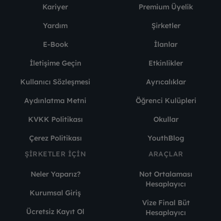
Kariyer
Premium Üyelik
Yardım
Şirketler
E-Book
İlanlar
İletişime Geçin
Etkinlikler
Kullanıcı Sözleşmesi
Ayrıcalıklar
Aydınlatma Metni
Öğrenci Kulüpleri
KVKK Politikası
Okullar
Çerez Politikası
YouthBlog
ŞIRKETLER İÇIN
ARAÇLAR
Neler Yaparız?
Not Ortalaması
Hesaplayıcı
Kurumsal Giriş
Vize Final Büt
Ücretsiz Kayıt Ol
Hesaplayıcı