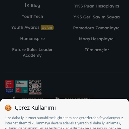
İK Blog
YKS Puan Hesaplayıcı
YouthTech
YKS Geri Sayım Sayacı
Youth Awards
Pomodoro Zamanlayıcı
Oy Ver
Humanspire
Maaş Hesaplayıcı
Future Sales Leader
Tüm araçlar
Academy
STJ İnsan Kaynakları Bilişim ve Danışmanlık A.Ş. Özel İstihdam
Bürosu Olarak 13/05/2025 - 12/05/2028 tarihleri arasında