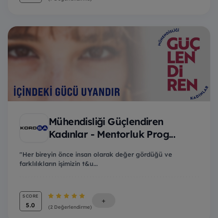
Mühendisliği Güçlendiren
Kadınlar - Mentorluk Prog...
"Her bireyin önce insan olarak değer gördüğü ve
farklılıkların işimizin t&u...
SCORE
+
5.0
(2 Değerlendirme)