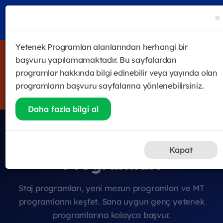
×
Yetenek Programları alanlarından herhangi bir
4 haftalık satış odaklı eğitim & gelişim programı Future
başvuru yapılamamaktadır. Bu sayfalardan
Sales Leader Academy başladı! Halen katılmak isteyenler
programlar hakkında bilgi edinebilir veya yayında olan
için kayıtlar devam ediyor.
programların başvuru sayfalarına yönlenebilirsiniz.
Hemen Kayıt Ol
Daha fazla bilgi al
Genç Yetenek
Kapat
Programları
Staj programları, yeni mezun programları ve MT
programlarını keşfet. Sana uygun genç yetenek
programlarına kolayca başvur.