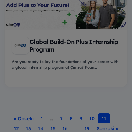
Global Build-On Plus Internship
Program
Are you ready to lay the foundations of your career with
a global internship program at Çimsa? Foun...
« Önceki
1
…
7
8
9
10
11
12
13
14
15
16
…
19
Sonraki »