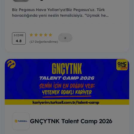
Biz Pegasus Hava Yolları'yız!Biz Pegasus’uz. Türk
havacılığında yeni neslin temsilcisiyiz. “Uçmak he...
SCORE
+
4.8
(17 Değerlendirme)
GNÇYTNK Talent Camp 2026