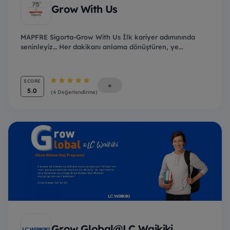
Grow With Us
MAPFRE Sigorta-Grow With Us İlk kariyer adımınında
seninleyiz… Her dakikanı anlama dönüştüren, ye...
SCORE
+
5.0
(4 Değerlendirme)
Grow Global@LC Waikiki