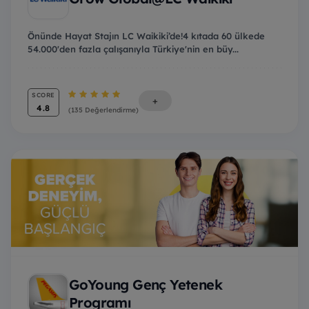
Önünde Hayat Stajın LC Waikiki’de!4 kıtada 60 ülkede
54.000'den fazla çalışanıyla Türkiye'nin en büy...
SCORE
+
4.8
(135 Değerlendirme)
GoYoung Genç Yetenek
Programı