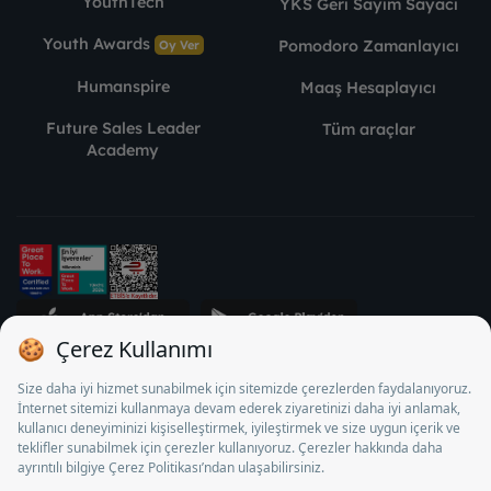
YouthTech
YKS Geri Sayım Sayacı
Youth Awards
Pomodoro Zamanlayıcı
Oy Ver
Humanspire
Maaş Hesaplayıcı
Future Sales Leader
Tüm araçlar
Academy
STJ İnsan Kaynakları Bilişim ve Danışmanlık A.Ş. Özel İstihdam
Bürosu Olarak 13/05/2025 - 12/05/2028 tarihleri arasında
faaliyette bulunmak üzere, Türkiye İş Kurumu tarafından
18/04/2025 tarih ve 18095710 sayılı karar uyarınca 1078 nolu