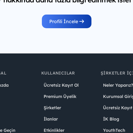
Profili İncele
SAL
KULLANICILAR
ŞIRKETLER İÇ
ızda
Ücretsiz Kayıt Ol
Neler Yaparız?
Premium Üyelik
Kurumsal Giri
Şirketler
Ücretsiz Kayıt
İlanlar
İK Blog
me Geçin
Etkinlikler
YouthTech