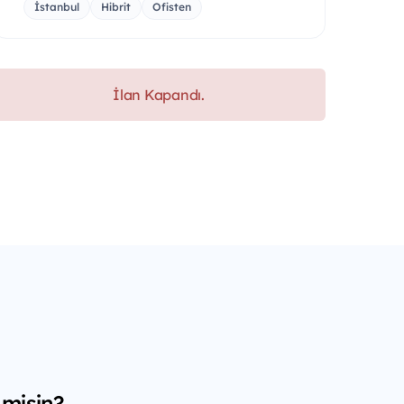
İstanbul
Hibrit
Ofisten
İlan Kapandı.
 misin?