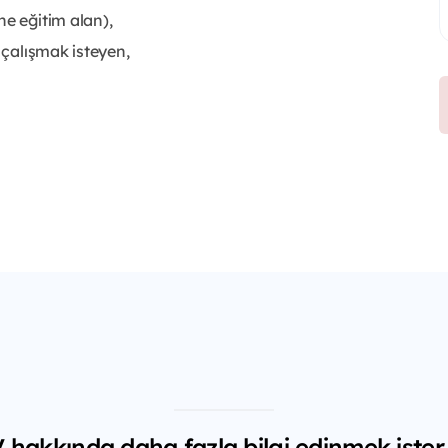
ne eğitim alan),
e çalışmak isteyen,
hakkında daha fazla bilgi edinmek ister