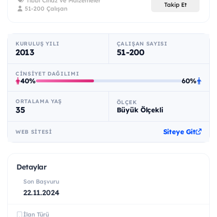
Tıbbi Cihaz ve Malzemeler
Takip Et
51-200 Çalışan
KURULUŞ YILI
ÇALIŞAN SAYISI
2013
51-200
CINSIYET DAĞILIMI
40%
60%
ORTALAMA YAŞ
ÖLÇEK
35
Büyük Ölçekli
Siteye Git
WEB SITESI
Detaylar
Son Başvuru
22.11.2024
İlan Türü