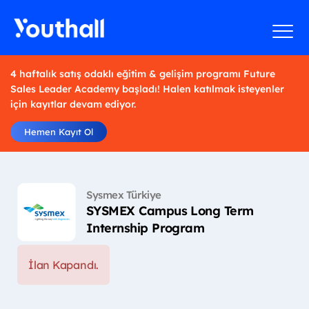
4 haftalık satış odaklı eğitim & gelişim programı Future
Sales Leader Academy başladı! Halen katılmak isteyenler
için kayıtlar devam ediyor.
Hemen Kayıt Ol
Sysmex Türkiye
SYSMEX Campus Long Term
Internship Program
İlan Kapandı.