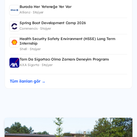
Burada Her Yeteneğe Yer Var
Allianz · Stajyer
Spring Boot Development Camp 2026
Commencis · Stajyer
Health Security Safety Environment (HSSE) Long Term
Internship
Shell · Stajyer
Tam Da Sigortacı Olma Zamanı Deneyim Programı
AXA Sigorta · Stajyer
Tüm ilanları gör →